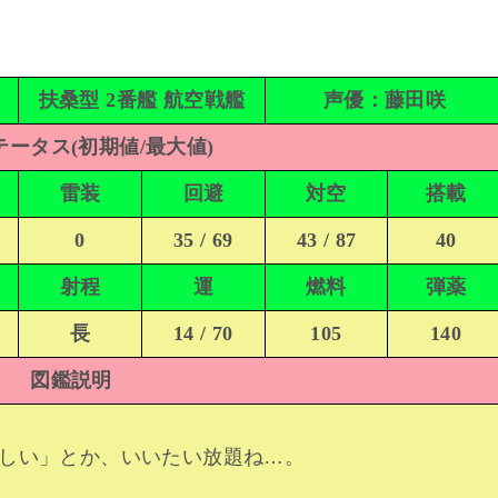
扶桑型 2番艦 航空戦艦
声優：藤田咲
ータス(初期値/最大値)
雷装
回避
対空
搭載
0
35 / 69
43 / 87
40
射程
運
燃料
弾薬
長
14 / 70
105
140
図鑑説明
しい」とか、いいたい放題ね…。