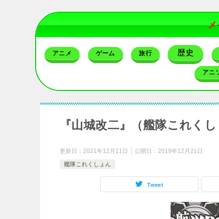
メ
歴史
アニメ
ゲーム
旅行
アニ
『山城改二』（艦隊これくし
更新日：
2021年12月11日
公開日：
2019年12月21日
艦隊これくしょん
Tweet