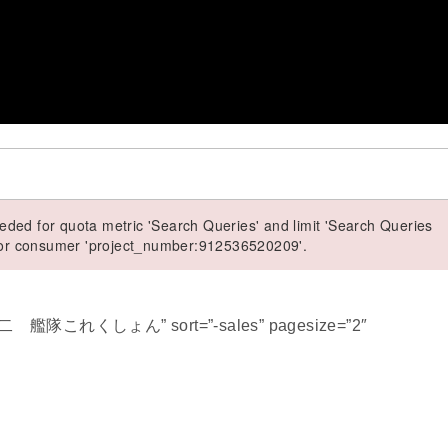
ded for quota metric 'Search Queries' and limit 'Search Queries
 for consumer 'project_number:912536520209'.
山城改二 艦隊これくしょん” sort=”-sales” pagesize=”2″