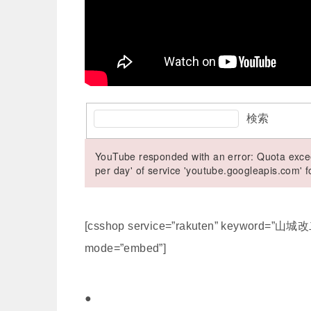
検索
YouTube responded with an error: Quota excee
per day' of service 'youtube.googleapis.com'
[csshop service=”rakuten” keyword=”
mode=”embed”]
●