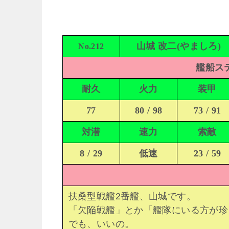
山城 改二(やましろ)
No.212
艦船ステ
耐久
火力
装甲
77
80 / 98
73 / 91
対潜
速力
索敵
8 / 29
低速
23 / 59
扶桑型戦艦2番艦、山城です。
「欠陥戦艦」とか「艦隊にいる方が珍
でも、いいの。