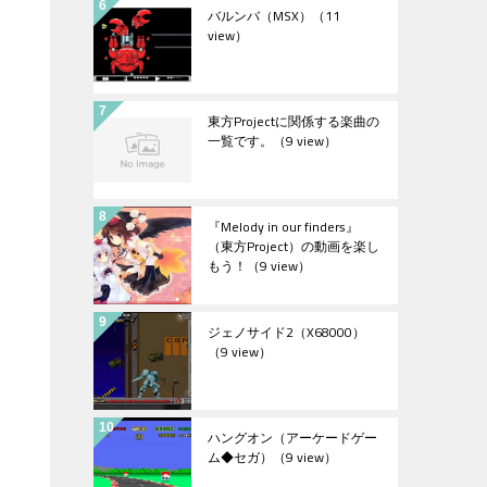
バルンバ（MSX）
（11
view）
東方Projectに関係する楽曲の
一覧です。
（9 view）
『Melody in our finders』
（東方Project）の動画を楽し
もう！
（9 view）
ジェノサイド2（X68000）
（9 view）
ハングオン（アーケードゲー
ム◆セガ）
（9 view）