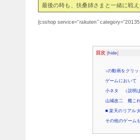
最後の時も、扶桑姉さまと一緒に戦え
[csshop service="rakuten" category="2013
目次
[
hide
]
↓の動画をクリッ
ゲームにおいて （
小ネタ （説明はW
山城改二 艦こ
■ 楽天のリアル
その他のゲームも