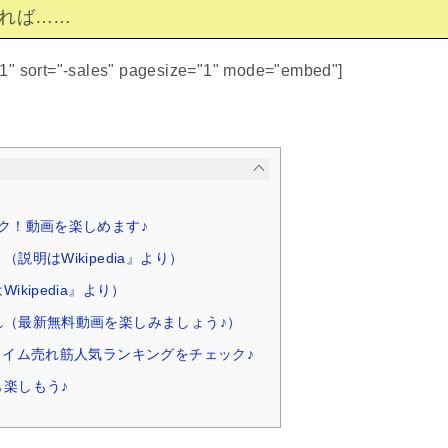
れば……
51" sort="-sales" pagesize="1" mode="embed"]
ク！動画を楽しめます♪
説明はWikipedia』より）
ikipedia』より）
れ（最新無料動画を楽しみましょう♪）
タイム売れ筋人気ランキングをチェック♪
楽しもう♪