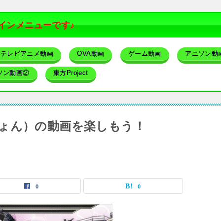
インメニューです♪
テレビアニメ動画
OVA動画
ゲーム動画
アニソン動
ソン動画②
東方Project
ょん）の動画を楽しもう！
0
0