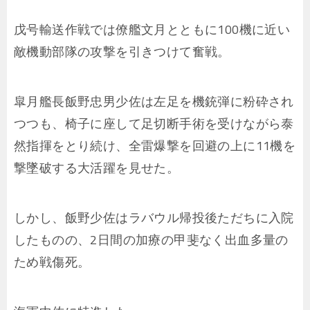
戊号輸送作戦では僚艦文月とともに100機に近い
敵機動部隊の攻撃を引きつけて奮戦。
皐月艦長飯野忠男少佐は左足を機銃弾に粉砕され
つつも、椅子に座して足切断手術を受けながら泰
然指揮をとり続け、全雷爆撃を回避の上に11機を
撃墜破する大活躍を見せた。
しかし、飯野少佐はラバウル帰投後ただちに入院
したものの、2日間の加療の甲斐なく出血多量の
ため戦傷死。