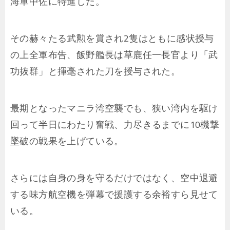
海軍中佐に特進した。
その赫々たる武勲を賞され2隻はともに感状授与
の上全軍布告、飯野艦長は草鹿任一長官より「武
功抜群」と揮毫された刀を授与された。
最期となったマニラ湾空襲でも、狭い湾内を駆け
回って半日にわたり奮戦、力尽きるまでに10機撃
墜破の戦果を上げている。
さらには自身の身を守るだけではなく、空中退避
する味方航空機を弾幕で援護する余裕すら見せて
いる。