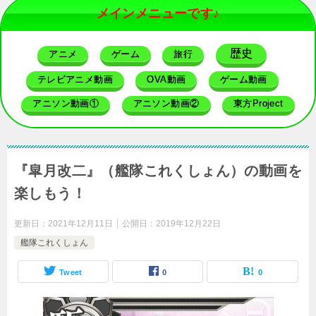
メインメニューです♪
歴史
アニメ
ゲーム
旅行
テレビアニメ動画
OVA動画
ゲーム動画
アニソン動画①
アニソン動画②
東方Project
『皐月改二』（艦隊これくしょん）の動画を
楽しもう！
更新日：
2021年12月11日
公開日：
2019年12月22日
艦隊これくしょん
Tweet
0
0