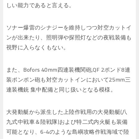
しい能力であると言える。
ソナー爆雷のシナジーを維持しつつ対空カットイ
ンが出来たり、照明弾や探照灯などの夜戦装備も
視野に入らなくもない。
また、Bofors 40mm四連装機関砲,QF 2ポンド8連
装ポンポン砲も対空カットインにおいて25mm三
連装機銃 集中配備と同じ扱いとなる模様。
大発動艇から派生した上陸作戦用の大発動艇(八
九式中戦車＆陸戦隊)および特二式内火艇も装備
可能となり、6-4のような島嶼攻略作戦海域で陸