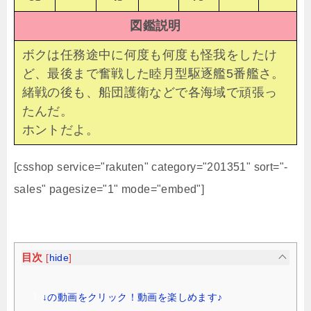
図鑑説明
ボクは任務途中に何度も何度も怪我をしたけ
ど、最後まで奮戦した睦月型駆逐艦5番艦さ。
緒戦の後も、船団護衛などで各海域で頑張っ
たんだ。
ホントだよ。
[csshop service="rakuten" category="201351" sort="-
sales" pagesize="1" mode="embed"]
目次
[
hide
]
↓の動画をクリック！動画を楽しめます♪