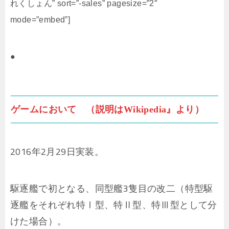
れくしょん” sort=”-sales” pagesize=”2″
mode=”embed”]
●
ゲームにおいて （説明はWikipedia』より）
2016年2月29日実装。
駆逐艦で初となる、同型艦3隻目の改二（特型駆
逐艦をそれぞれ特Ⅰ型、特Ⅱ型、特Ⅲ型として分
けた場合）。