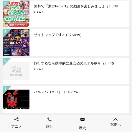
無料で『東方Project』の動画を楽しみましょう♪
（18
view）
サイトマップです♪
（17 view）
旅行するなら効率的に最安値のホテル探そう♪
（15
view）
バルンバ（MSX）
（14 view）
ジェノサイド（X68000）
（12 view）
TOPへ
アニメ
旅行
歴史