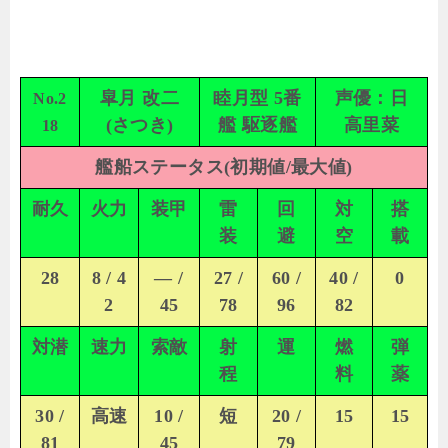
皐月 改二
睦月型 5番
声優：日
No.2
(さつき)
艦 駆逐艦
高里菜
18
艦船ステータス(初期値/最大値)
耐久
火力
装甲
雷
回
対
搭
装
避
空
載
28
8 / 4
— /
27 /
60 /
40 /
0
2
45
78
96
82
対潜
速力
索敵
射
運
燃
弾
程
料
薬
30 /
高速
10 /
短
20 /
15
15
81
45
79