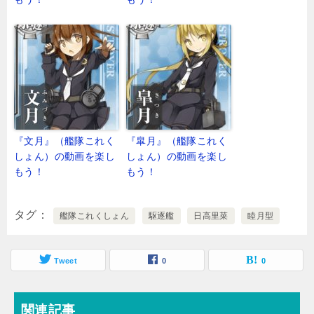
『文月』（艦隊これく
『皐月』（艦隊これく
しょん）の動画を楽し
しょん）の動画を楽し
もう！
もう！
タグ
艦隊これくしょん
駆逐艦
日高里菜
睦月型
Tweet
0
0
関連記事