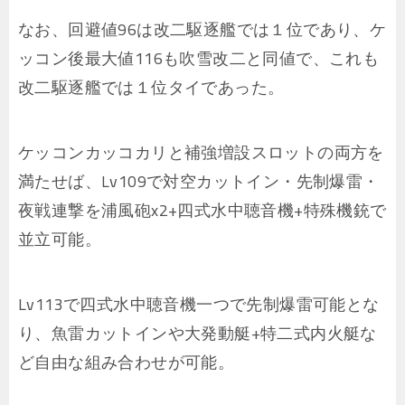
なお、回避値96は改二駆逐艦では１位であり、ケ
ッコン後最大値116も吹雪改二と同値で、これも
改二駆逐艦では１位タイであった。
ケッコンカッコカリと補強増設スロットの両方を
満たせば、Lv109で対空カットイン・先制爆雷・
夜戦連撃を浦風砲x2+四式水中聴音機+特殊機銃で
並立可能。
Lv113で四式水中聴音機一つで先制爆雷可能とな
り、魚雷カットインや大発動艇+特二式内火艇な
ど自由な組み合わせが可能。