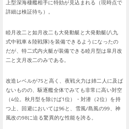
上型深海棲艦相手に特効が見込まれる（現時点で
詳細は検証待ち）。
睦月改二と如月改二も大発動艇と大発動艇(八九
式中戦車＆陸戦隊)を装備できるようになったの
だが、特二式内火艇が装備できる睦月型は皐月改
二と文月改二のみである。
改造レベルが75と高く、夜戦火力は姉二人に及ば
ないものの、駆逐艦全体でみても非常に高い対空
（4位。秋月型を除けば1位）・対潜（2位）を持
つ上、回避においては96と、雪風/島風の99、神
風改の98に迫る驚異的な性能を誇る。