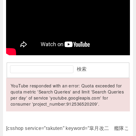
検索
YouTube responded with an error: Quota exceeded for
quota metric 'Search Queries' and limit 'Search Queries
per day' of service 'youtube.googleapis.com' for
consumer 'project_number:912536520209'.
[csshop service=”rakuten” keyword=”皐月改二 艦隊こ