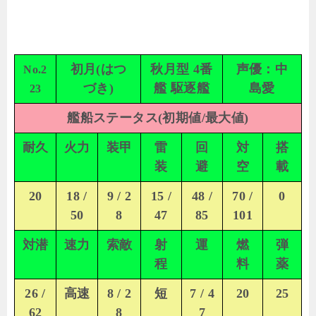
初月(はつ
秋月型 4番
声優：中
No.2
づき)
艦 駆逐艦
島愛
23
艦船ステータス(初期値/最大値)
耐久
火力
装甲
雷
回
対
搭
装
避
空
載
20
18 /
9 / 2
15 /
48 /
70 /
0
50
8
47
85
101
対潜
速力
索敵
射
運
燃
弾
程
料
薬
26 /
高速
8 / 2
短
7 / 4
20
25
62
8
7