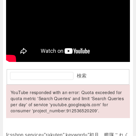
検索
YouTube responded with an error: Quota exceeded for
quota metric 'Search Queries' and limit 'Search Queries
per day' of service 'youtube.googleapis.com' for
consumer 'project_number:912536520209'.
[csshop service=”rakuten” keyword=”初月 艦隊これく