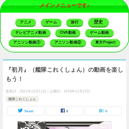
メインメニューです♪
歴史
アニメ
ゲーム
旅行
テレビアニメ動画
OVA動画
ゲーム動画
アニソン動画①
アニソン動画②
東方Project
『初月』（艦隊これくしょん）の動画を楽し
もう！
更新日：
2021年12月11日
公開日：
2019年12月27日
艦隊これくしょん
Tweet
0
0