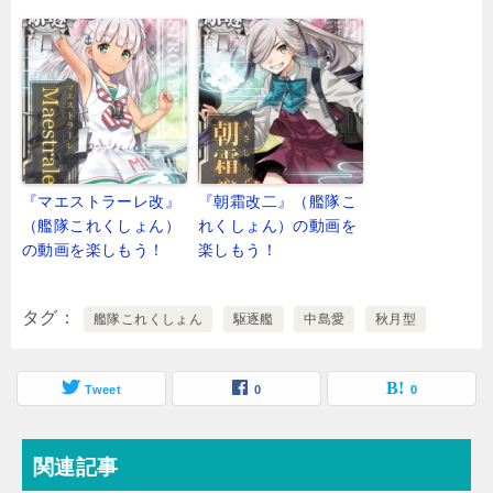
『マエストラーレ改』
『朝霜改二』（艦隊こ
（艦隊これくしょん）
れくしょん）の動画を
の動画を楽しもう！
楽しもう！
タグ
艦隊これくしょん
駆逐艦
中島愛
秋月型
Tweet
0
0
関連記事