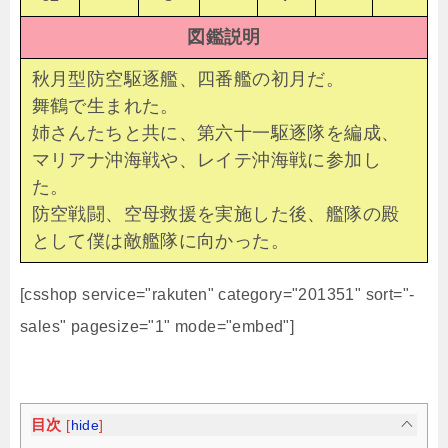
図鑑説明
秋月型防空駆逐艦、四番艦の初月だ。
舞鶴で生まれた。
姉さんたちと共に、第六十一駆逐隊を編成、
マリアナ沖海戦や、レイテ沖海戦に参加し
た。
防空戦闘、空母救援を実施した後、艦隊の殿
として僕は敵艦隊に向かった。
[csshop service="rakuten" category="201351" sort="-
sales" pagesize="1" mode="embed"]
目次
[
hide
]