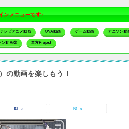
インメニューです♪
テレビアニメ動画
OVA動画
ゲーム動画
アニソン動
ソン動画②
東方Project
）の動画を楽しもう！
0
0