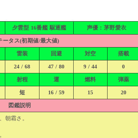
夕雲型 16番艦 駆逐艦
声優：茅野愛衣
ータス(初期値/最大値)
雷装
回避
対空
搭載
24 / 68
47 / 80
9 / 44
0
射程
運
燃料
弾薬
短
16 / 59
15
20
図鑑説明
、朝霜さ。
。