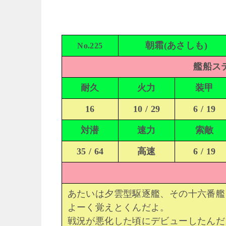
朝霜(あさしも)
No.225
艦船ステ
耐久
火力
装甲
16
10 / 29
6 / 19
対潜
速力
索敵
35 / 64
高速
6 / 19
あたいは夕雲型駆逐艦、その十六番艦
よーく覚えとくんだよ。
戦況が悪化した頃にデビューしたんだ