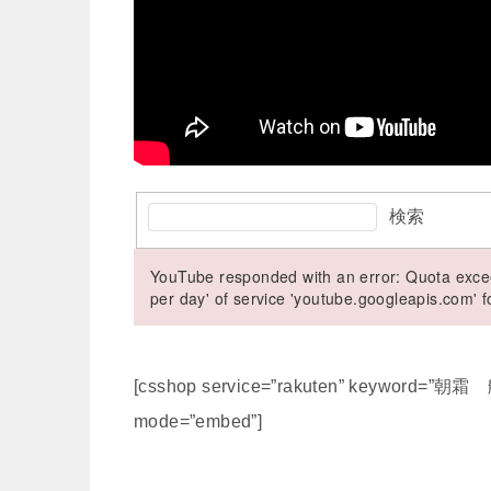
検索
YouTube responded with an error: Quota excee
per day' of service 'youtube.googleapis.com'
[csshop service=”rakuten” keyword=”朝
mode=”embed”]