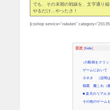
でも、その末期の戦線を、文字通り縦
やるだけ…やったさ！
[csshop service="rakuten" category="2013
目次
[
hide
]
↓の動画をクリッ
ゲームにおいて （
小ネタ （説明はW
朝霜 艦これ（
■ 楽天のリアル
その他のゲームも