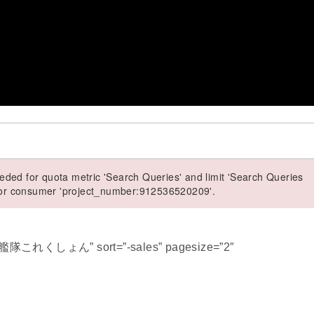
ded for quota metric 'Search Queries' and limit 'Search Queries
 for consumer 'project_number:912536520209'.
霜 艦隊これくしょん” sort=”-sales” pagesize=”2″