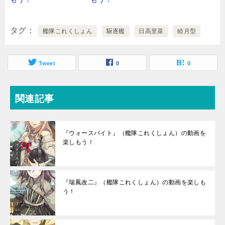
タグ
艦隊これくしょん
駆逐艦
日高里菜
睦月型
Tweet
0
0
関連記事
『ウォースパイト』（艦隊これくしょん）の動画を
楽しもう！
『瑞鳳改二』（艦隊これくしょん）の動画を楽しも
う！