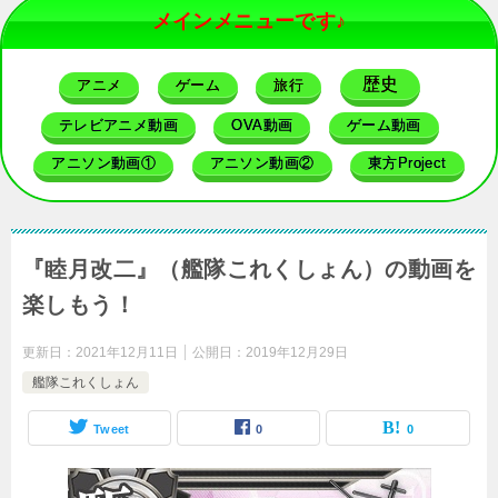
メインメニューです♪
歴史
アニメ
ゲーム
旅行
テレビアニメ動画
OVA動画
ゲーム動画
アニソン動画①
アニソン動画②
東方Project
『睦月改二』（艦隊これくしょん）の動画を
楽しもう！
更新日：
2021年12月11日
公開日：
2019年12月29日
艦隊これくしょん
Tweet
0
0