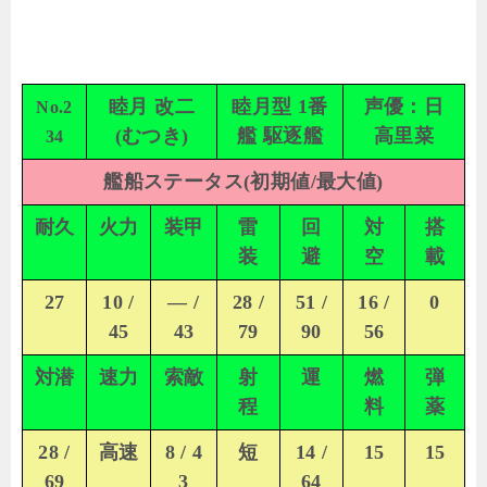
睦月 改二
睦月型 1番
声優：日
No.2
(むつき)
艦 駆逐艦
高里菜
34
艦船ステータス(初期値/最大値)
耐久
火力
装甲
雷
回
対
搭
装
避
空
載
27
10 /
— /
28 /
51 /
16 /
0
45
43
79
90
56
対潜
速力
索敵
射
運
燃
弾
程
料
薬
28 /
高速
8 / 4
短
14 /
15
15
69
3
64