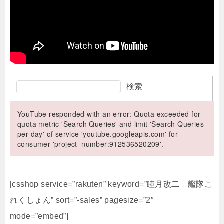
検索
YouTube responded with an error: Quota exceeded for
quota metric 'Search Queries' and limit 'Search Queries
per day' of service 'youtube.googleapis.com' for
consumer 'project_number:912536520209'.
[csshop service=”rakuten” keyword=”睦月改二 艦隊こ
れくしょん” sort=”-sales” pagesize=”2″
mode=”embed”]