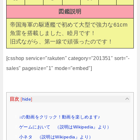
図鑑説明
帝国海軍の駆逐艦で初めて大型で強力な61cm
魚雷を搭載しました、睦月です！
旧式ながら、第一線で頑張ったのです！
[csshop service="rakuten" category="201351" sort="-
sales" pagesize="1" mode="embed"]
目次
[
hide
]
↓の動画をクリック！動画を楽しめます♪
ゲームにおいて （説明はWikipedia』より）
小ネタ （説明はWikipedia』より）