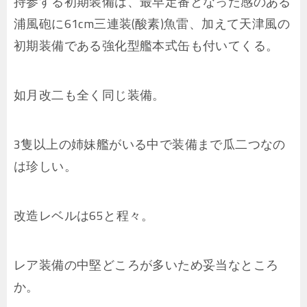
持参する初期装備は、最早定番となった感のある
浦風砲に61cm三連装(酸素)魚雷、加えて天津風の
初期装備である強化型艦本式缶も付いてくる。
如月改二も全く同じ装備。
3隻以上の姉妹艦がいる中で装備まで瓜二つなの
は珍しい。
改造レベルは65と程々。
レア装備の中堅どころが多いため妥当なところ
か。