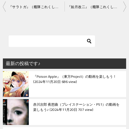
投
『サラトガ』（艦隊これくしょん）の動画を楽しもう！
『如月改二』（艦隊これくしょん）の動画を楽しもう！
稿
ナ
ビ
ゲ
ー
シ
最新の投稿です♪
ョ
『Poison Apple』（東方Project）の動画を楽しもう！
ン
2024年11月20日 686 view
赤川次郎 夜想曲（プレイステーション・PS1）の動画を
楽しもう♪
2024年11月20日 707 view