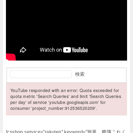
検索
YouTube responded with an error: Quota exceeded for
quota metric 'Search Queries' and limit 'Search Queries
per day' of service 'youtube.googleapis.com' for
consumer 'project_number:912536520209'.
[csshop service=”rakuten” keyword=”旗風 艦隊これく