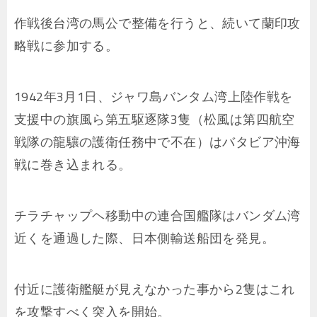
作戦後台湾の馬公で整備を行うと、続いて蘭印攻
略戦に参加する。
1942年3月1日、ジャワ島バンタム湾上陸作戦を
支援中の旗風ら第五駆逐隊3隻（松風は第四航空
戦隊の龍驤の護衛任務中で不在）はバタビア沖海
戦に巻き込まれる。
チラチャップヘ移動中の連合国艦隊はバンダム湾
近くを通過した際、日本側輸送船団を発見。
付近に護衛艦艇が見えなかった事から2隻はこれ
を攻撃すべく突入を開始。