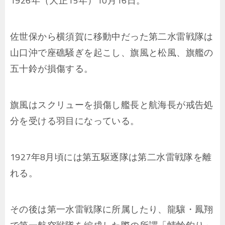
1926年（大正15年）10月16日。
佐世保から横須賀に移動中だった第二水雷戦隊は
山口沖で座礁騒ぎを起こし、旗風と松風、旗艦の
五十鈴が損傷する。
旗風はスクリューを損傷し艦長と航海長が戒告処
分を受ける羽目になっている。
1927年8月頃には第五駆逐隊は第二水雷戦隊を離
れる。
その後は第一水雷戦隊に所属したり、龍驤・鳳翔