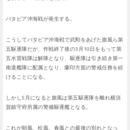
バタビア沖海戦が発生する。
こうしてバタビア沖海戦で武勲をあげた旗風ら第
五駆逐隊だが、作戦終了後の3月10日をもって第
五水雷戦隊は解隊となり、駆逐隊は引き続き第一
南遣艦隊に配属となり、蘭印方面の警戒任務を続
けることになる。
しかし5月になると旗風は第五駆逐隊を離れ横須
賀鎮守府所属の警備駆逐艦となる。
これが朝風、松風、春風との最後の別れとなっ