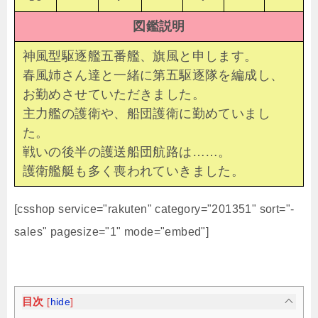
図鑑説明
神風型駆逐艦五番艦、旗風と申します。
春風姉さん達と一緒に第五駆逐隊を編成し、
お勤めさせていただきました。
主力艦の護衛や、船団護衛に勤めていまし
た。
戦いの後半の護送船団航路は……。
護衛艦艇も多く喪われていきました。
[csshop service="rakuten" category="201351" sort="-
sales" pagesize="1" mode="embed"]
目次
[
hide
]