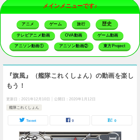
メインメニューです♪
歴史
アニメ
ゲーム
旅行
テレビアニメ動画
OVA動画
ゲーム動画
アニソン動画①
アニソン動画②
東方Project
『旗風』（艦隊これくしょん）の動画を楽し
もう！
更新日：
2021年12月10日
公開日：
2020年1月12日
艦隊これくしょん
Tweet
0
0