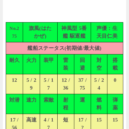
旗風(はた
神風型 5番
声優：生
No.2
かぜ)
艦 駆逐艦
天目仁美
75
艦船ステータス(初期値/最大値)
耐久
火力
装甲
雷
回
対
搭
装
避
空
載
12
5 / 2
5 / 1
12 /
37 /
5 / 2
0
9
7
36
75
4
対潜
速力
索敵
射
運
燃
弾
程
料
薬
17 /
高速
4 / 1
短
17 /
15
15
56
7
?