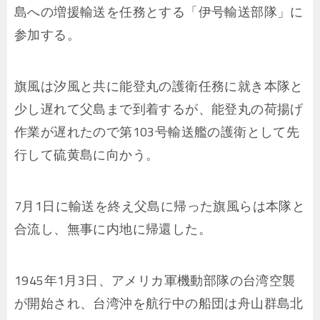
島への増援輸送を任務とする「伊号輸送部隊」に
参加する。
旗風は汐風と共に能登丸の護衛任務に就き本隊と
少し遅れて父島まで到着するが、能登丸の荷揚げ
作業が遅れたので第103号輸送艦の護衛として先
行して硫黄島に向かう。
7月1日に輸送を終え父島に帰った旗風らは本隊と
合流し、無事に内地に帰還した。
1945年1月3日、アメリカ軍機動部隊の台湾空襲
が開始され、台湾沖を航行中の船団は舟山群島北