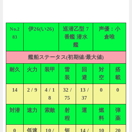
伊26(い26)
巡潜乙型 7
声優：小
No.2
番艦 潜水
倉唯
83
艦
艦船ステータス(初期値/最大値)
耐久
火力
装甲
雷
回
対
搭
装
避
空
載
14
2 / 9
4 / 1
32 /
13 /
0
0
8
75
37
対潜
速力
索敵
射
運
燃
弾
程
料
薬
0
低速
10 /
短
14 /
10
20