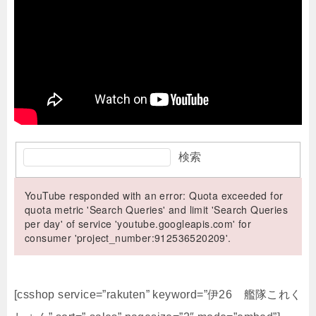
検索
YouTube responded with an error: Quota exceeded for
quota metric 'Search Queries' and limit 'Search Queries
per day' of service 'youtube.googleapis.com' for
consumer 'project_number:912536520209'.
[csshop service=”rakuten” keyword=”伊26 艦隊これく