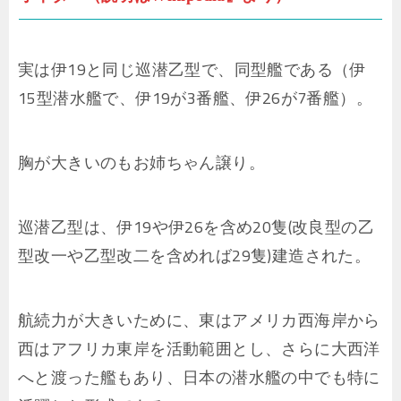
実は伊19と同じ巡潜乙型で、同型艦である（伊
15型潜水艦で、伊19が3番艦、伊26が7番艦）。
胸が大きいのもお姉ちゃん譲り。
巡潜乙型は、伊19や伊26を含め20隻(改良型の乙
型改一や乙型改二を含めれば29隻)建造された。
航続力が大きいために、東はアメリカ西海岸から
西はアフリカ東岸を活動範囲とし、さらに大西洋
へと渡った艦もあり、日本の潜水艦の中でも特に