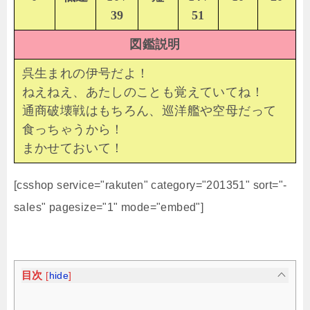
39
51
図鑑説明
呉生まれの伊号だよ！
ねえねえ、あたしのことも覚えていてね！
通商破壊戦はもちろん、巡洋艦や空母だって
食っちゃうから！
まかせておいて！
[csshop service="rakuten" category="201351" sort="-
sales" pagesize="1" mode="embed"]
目次
[
hide
]