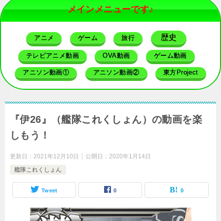
メインメニューです♪
歴史
アニメ
ゲーム
旅行
テレビアニメ動画
OVA動画
ゲーム動画
アニソン動画①
アニソン動画②
東方Project
『伊26』（艦隊これくしょん）の動画を楽
しもう！
更新日：
2021年12月10日
公開日：
2020年1月14日
艦隊これくしょん
Tweet
0
0