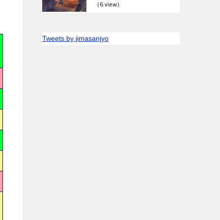
（6 view）
Tweets by jimasanjyo