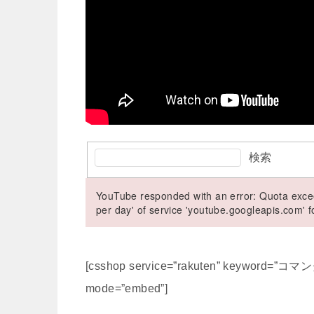
検索
YouTube responded with an error: Quota excee
per day' of service 'youtube.googleapis.com'
[csshop service=”rakuten” keyword=
mode=”embed”]