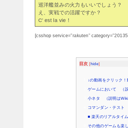
巡洋艦並みの火力もいいでしょう？
え、実戦での活躍ですか？
C’ est la vie！
[csshop service="rakuten" category="2013
目次
[
hide
]
↓の動画をクリック！
ゲームにおいて （説明
小ネタ （説明はWiki
コマンダン・テスト
■ 楽天のリアルタイ
その他のゲームも楽し