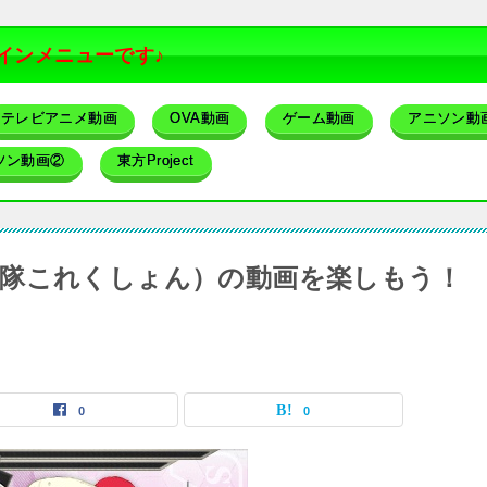
インメニューです♪
テレビアニメ動画
OVA動画
ゲーム動画
アニソン動
ソン動画②
東方Project
隊これくしょん）の動画を楽しもう！
0
0