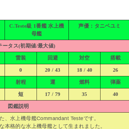
マ
C.Teste級 1番艦 水上機
声優：タニベユミ
母艦
ータス(初期値/最大値)
雷装
回避
対空
搭載
0
20 / 43
18 / 40
26
射程
運
燃料
弾薬
短
17 / 79
35
40
図鑑説明
上機母艦Commandant Testeです。
な本格的な水上機母艦として生まれました。