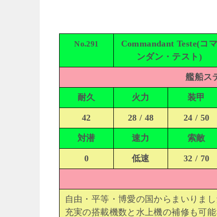
Commandant Teste(コ
No.291
ンダン・テスト)
艦船ステ
耐久
火力
装甲
42
28 / 48
24 / 50
対潜
速力
索敵
0
低速
32 / 70
自由・平等・博愛の国からまいりました、水
充実の搭載機数と水上機の補修も可能