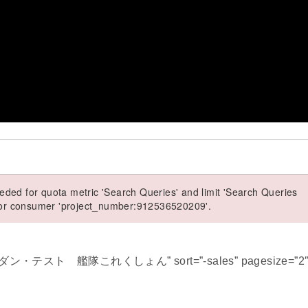
ded for quota metric 'Search Queries' and limit 'Search Queries
 for consumer 'project_number:912536520209'.
”コマンダン・テスト 艦隊これくしょん” sort=”-sales” pagesize=”2