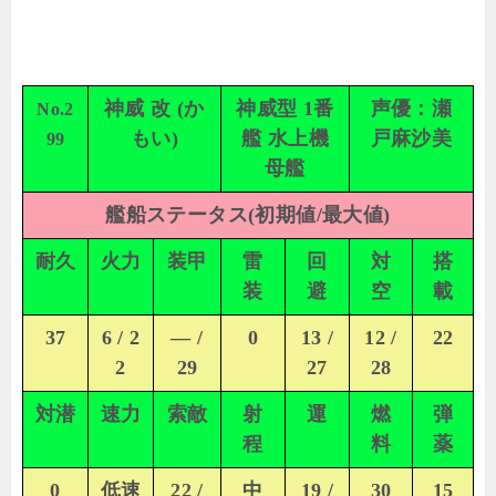
神威 改 (か
神威型 1番
声優：瀬
No.2
もい)
艦 水上機
戸麻沙美
99
母艦
艦船ステータス(初期値/最大値)
耐久
火力
装甲
雷
回
対
搭
装
避
空
載
37
6 / 2
— /
0
13 /
12 /
22
2
29
27
28
対潜
速力
索敵
射
運
燃
弾
程
料
薬
0
低速
22 /
中
19 /
30
15