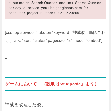
quota metric 'Search Queries' and limit 'Search Queries
per day' of service 'youtube.googleapis.com' for
consumer 'project_number:912536520209'.
[csshop service=”rakuten” keyword=”神威改 艦隊これ
くしょん” sort=”-sales” pagesize=”2″ mode=”embed”]
●
ゲームにおいて （説明はWikipedia』より）
神威を改造した姿。