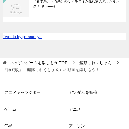
『岩手県』（惣菜）のリアルタイム売れ筋人気ランキン
グ！
（8 view）
Tweets by jimasanjyo
いっぱいゲームを楽しもう
TOP
艦隊これくしょん
『神威改』（艦隊これくしょん）の動画を楽しもう！
アニメキャラクター
ガンダムを勉強
ゲーム
アニメ
OVA
アニソン