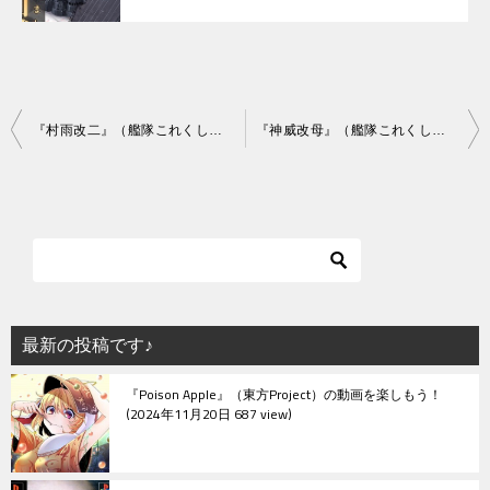
投
『村雨改二』（艦隊これくしょん）の動画を楽しもう！
『神威改母』（艦隊これくしょん）の動画を楽しもう！
稿
ナ
ビ
ゲ
ー
シ
最新の投稿です♪
ョ
『Poison Apple』（東方Project）の動画を楽しもう！
ン
2024年11月20日 687 view