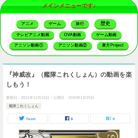
メインメニューです♪
歴史
アニメ
ゲーム
旅行
テレビアニメ動画
OVA動画
ゲーム動画
アニソン動画①
アニソン動画②
東方Project
『神威改』（艦隊これくしょん）の動画を楽
しもう！
更新日：
2021年12月10日
公開日：
2020年1月25日
艦隊これくしょん
Tweet
0
0