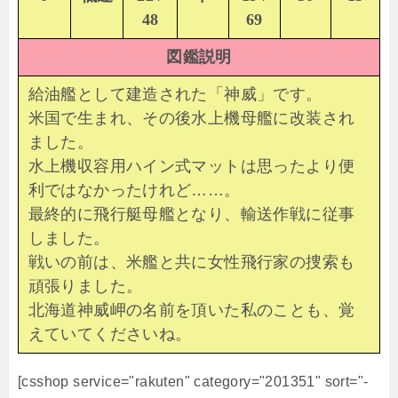
48
69
図鑑説明
給油艦として建造された「神威」です。
米国で生まれ、その後水上機母艦に改装され
ました。
水上機収容用ハイン式マットは思ったより便
利ではなかったけれど……。
最終的に飛行艇母艦となり、輸送作戦に従事
しました。
戦いの前は、米艦と共に女性飛行家の捜索も
頑張りました。
北海道神威岬の名前を頂いた私のことも、覚
えていてくださいね。
[csshop service="rakuten" category="201351" sort="-