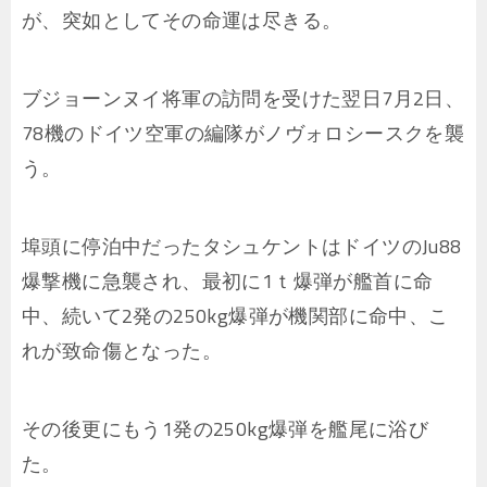
が、突如としてその命運は尽きる。
ブジョーンヌイ将軍の訪問を受けた翌日7月2日、
78機のドイツ空軍の編隊がノヴォロシースクを襲
う。
埠頭に停泊中だったタシュケントはドイツのJu88
爆撃機に急襲され、最初に1ｔ爆弾が艦首に命
中、続いて2発の250kg爆弾が機関部に命中、こ
れが致命傷となった。
その後更にもう1発の250kg爆弾を艦尾に浴び
た。