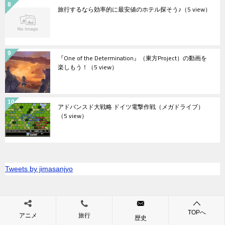
旅行するなら効率的に最安値のホテル探そう♪
（5 view）
『One of the Determination』（東方Project）の動画を
楽しもう！
（5 view）
アドバンスド大戦略 ドイツ電撃作戦（メガドライブ）
（5 view）
Tweets by jimasanjyo
TOPへ
いっぱいゲームを楽しもう
TOP
艦隊これくしょん
アニメ
旅行
歴史