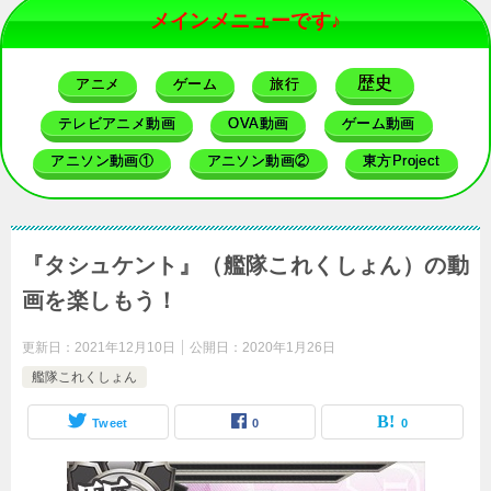
メインメニューです♪
歴史
アニメ
ゲーム
旅行
テレビアニメ動画
OVA動画
ゲーム動画
アニソン動画①
アニソン動画②
東方Project
『タシュケント』（艦隊これくしょん）の動
画を楽しもう！
更新日：
2021年12月10日
公開日：
2020年1月26日
艦隊これくしょん
Tweet
0
0