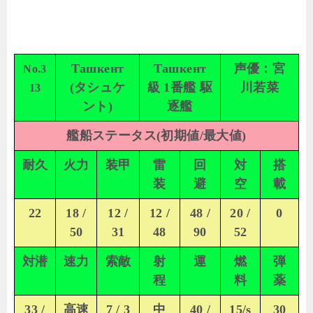
Ташкент
Ташкент
声優：宮
No.3
(タシュケ
級 1番艦 駆
川若菜
13
ント)
逐艦
艦船ステータス(初期値/最大値)
耐久
火力
装甲
雷
回
対
搭
装
避
空
載
22
18 /
12 /
12 /
48 /
20 /
0
50
31
48
90
52
対潜
速力
索敵
射
運
燃
弾
程
料
薬
33 /
高速
7 / 3
中
40 /
15/s
30