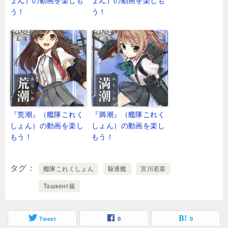
ょん）の動画を楽しも
ょん）の動画を楽しも
う！
う！
『荒潮』（艦隊これく
『満潮』（艦隊これく
しょん）の動画を楽し
しょん）の動画を楽し
もう！
もう！
タグ
艦隊これくしょん
駆逐艦
宮川若菜
Ташкент級
Tweet
0
0