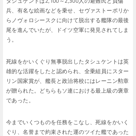
タシュケントは2,100～2,300人の避難民と負傷
兵、有名な絵画などを乗せ、セヴァストーポリか
らノヴォロシースクに向けて脱出する艦隊の最後
尾を進んでいたが、ドイツ空軍に発見されてしま
う。
死線をかいくぐり無事脱出したタシュケントは英
雄的な活躍をしたと認められ、全乗組員にスター
リン国家賞が、艦長と政治将校にはレーニン勲章
が贈られた。どちらもソ連における最上級の褒章
であった。
今までいくつものを任務をこなし、死線をかいく
ぐり、名誉まで約束された運のツイた艦であった