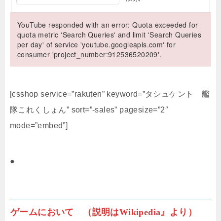
YouTube responded with an error: Quota exceeded for
quota metric 'Search Queries' and limit 'Search Queries
per day' of service 'youtube.googleapis.com' for
consumer 'project_number:912536520209'.
[csshop service=”rakuten” keyword=”タシュケント 艦
隊これくしょん” sort=”-sales” pagesize=”2″
mode=”embed”]
●
ゲームにおいて （説明はWikipedia』より）