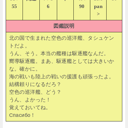
55
6
90
pan
>
図鑑説明
北の国で生まれた空色の巡洋艦、タシュケン
トだよ。
うん、そう。本当の艦種は駆逐艦なんだ。
嚮導駆逐艦。まあ、駆逐艦としては大きいか
な。確かに。
海の戦いも陸上の戦いの援護も頑張ったよ。
結構頼りになるだろ？
空色の巡洋艦、どう？
うん、よかった！
覚えておいてね。
Спасибо！