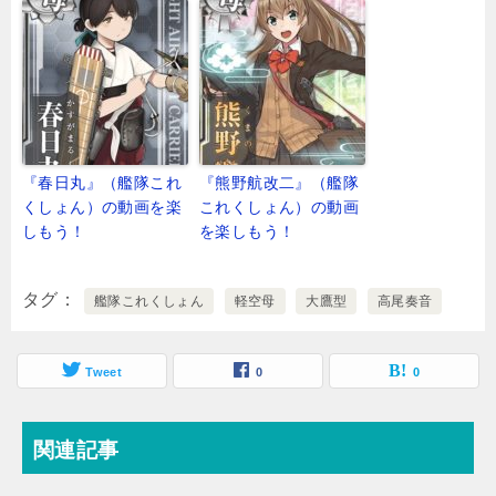
『春日丸』（艦隊これ
『熊野航改二』（艦隊
くしょん）の動画を楽
これくしょん）の動画
しもう！
を楽しもう！
タグ
艦隊これくしょん
軽空母
大鷹型
高尾奏音
Tweet
0
0
関連記事