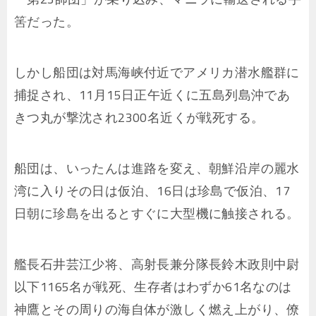
筈だった。
しかし船団は対馬海峡付近でアメリカ潜水艦群に
捕捉され、11月15日正午近くに五島列島沖であ
きつ丸が撃沈され2300名近くが戦死する。
船団は、いったんは進路を変え、朝鮮沿岸の麗水
湾に入りその日は仮泊、16日は珍島で仮泊、17
日朝に珍島を出るとすぐに大型機に触接される。
艦長石井芸江少将、高射長兼分隊長鈴木政則中尉
以下1165名が戦死、生存者はわずか61名なのは
神鷹とその周りの海自体が激しく燃え上がり、僚