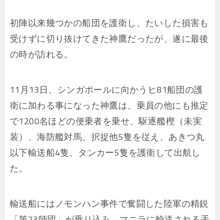
初陣以来幾つかの船団を護衛し、たいした損害も
受けずに切り抜けてきた神鷹だったが、遂に最後
の時が訪れる。
11月13日、シンガポールに向かうヒ81船団の護
衛に加わる事になった神鷹は、乗員の他にも推定
で1200名ほどの便乗者を乗せ、駆逐艦樫（未実
装）、海防艦対馬、択捉他5隻を従え、あきつ丸
以下輸送船4隻、タンカー5隻を護衛して出航し
た。
輸送船にはノモンハン事件で奮闘した陸軍の精鋭
「第23師団」が乗り込み、マニラに輸送される手