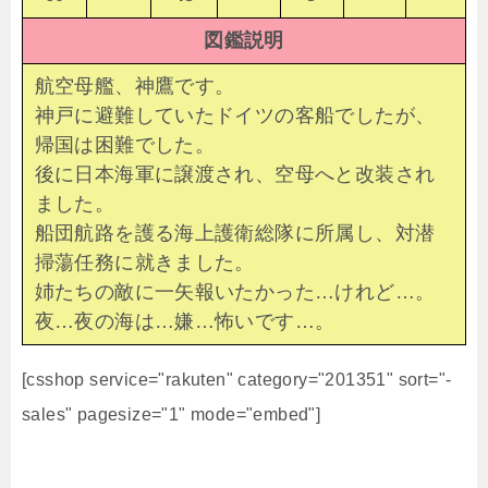
図鑑説明
航空母艦、神鷹です。
神戸に避難していたドイツの客船でしたが、
帰国は困難でした。
後に日本海軍に譲渡され、空母へと改装され
ました。
船団航路を護る海上護衛総隊に所属し、対潜
掃蕩任務に就きました。
姉たちの敵に一矢報いたかった…けれど…。
夜…夜の海は…嫌…怖いです…。
[csshop service="rakuten" category="201351" sort="-
sales" pagesize="1" mode="embed"]