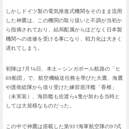
しかしドイツ製の電気推進式機関をそのまま流用
した神鷹は、この機関の取り扱いと不調が当初か
ら指摘されており、結局配属からほどなく日本製
機関への改修を受ける事になり、戦力化は大きく
遅れてしまう。
初陣は7月14日、本土～シンガポール航路の「ヒ
69船団」で、航空機輸送任務を帯びた大鷹、海鷹
や護衛総隊から借り受けた練習巡洋艦「香椎」
（未実装）、海防艦も佐渡ら4隻が加わる当時と
しては大規模なものだった。
この中で神鷹は搭載した第931海軍航空隊の97式