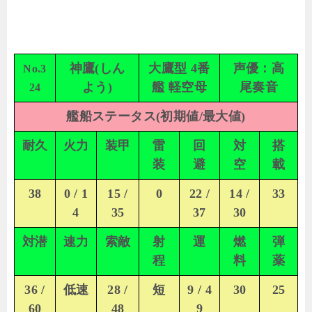
神鷹(しん
大鷹型 4番
声優：高
No.3
よう)
艦 軽空母
尾奏音
24
艦船ステータス(初期値/最大値)
耐久
火力
装甲
雷
回
対
搭
装
避
空
載
38
0 / 1
15 /
0
22 /
14 /
33
4
35
37
30
対潜
速力
索敵
射
運
燃
弾
程
料
薬
36 /
低速
28 /
短
9 / 4
30
25
60
48
9