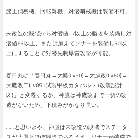
艦上偵察機、回転翼機、対潜哨戒機は装備不可。
未改造の段階から対潜値+7以上の艦攻を装備し対
潜値65以上、または加えてソナーを装備し50以
上にすることで対潜先制爆雷攻撃が可能。
春日丸は「春日丸→大鷹(Lv30)→大鷹改(Lv60)→
大鷹改二(Lv85+試製甲板カタパルト+改装設計
図)」と変遷するが、神鷹は神鷹改まで一切の改
造がないため、下積みがかなり長い。
……と思いきや、神鷹は未改造の段階でステータ
スが大鷹とほぼ同等であるうえ、ソナーが装備で