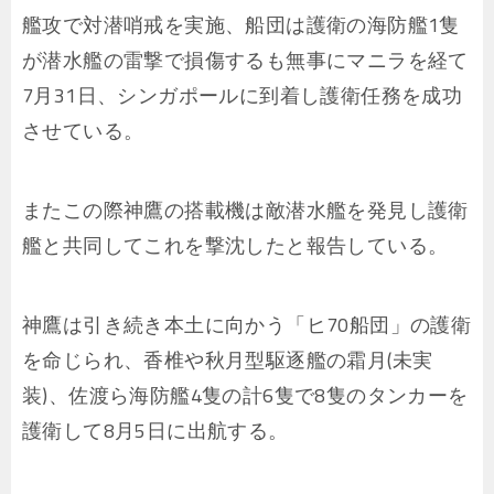
艦攻で対潜哨戒を実施、船団は護衛の海防艦1隻
が潜水艦の雷撃で損傷するも無事にマニラを経て
7月31日、シンガポールに到着し護衛任務を成功
させている。
またこの際神鷹の搭載機は敵潜水艦を発見し護衛
艦と共同してこれを撃沈したと報告している。
神鷹は引き続き本土に向かう「ヒ70船団」の護衛
を命じられ、香椎や秋月型駆逐艦の霜月(未実
装)、佐渡ら海防艦4隻の計6隻で8隻のタンカーを
護衛して8月5日に出航する。