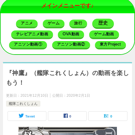
メインメニューです♪
歴史
アニメ
ゲーム
旅行
テレビアニメ動画
OVA動画
ゲーム動画
アニソン動画①
アニソン動画②
東方Project
『神鷹』（艦隊これくしょん）の動画を楽し
もう！
更新日：
2021年12月10日
公開日：
2020年2月1日
艦隊これくしょん
Tweet
0
0