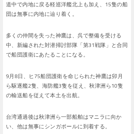
道中で内地に戻る軽巡洋艦北上も加え、15隻の船
団は無事に内地に辿り着く。
多くの仲間を失った神鷹は、呉で整備を受ける
中、新編された対潜掃討部隊「第31戦隊」と合同
で船団護衛にあたることになる。
9月8日、ヒ75船団護衛を命じられた神鷹は卯月
ら駆逐艦2隻、海防艦3隻を従え、秋津洲ら10隻
の輸送船を従えて本土を出航。
台湾通過後は秋津洲ら一部船舶はマニラに向か
い、他は無事にシンガポールに到着する。