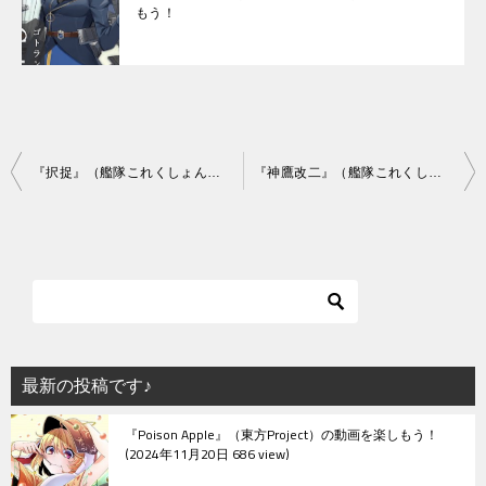
もう！
投
『択捉』（艦隊これくしょん）の動画を楽しもう！
『神鷹改二』（艦隊これくしょん）の動画を楽しもう！
稿
ナ
ビ
ゲ
ー
シ
最新の投稿です♪
ョ
『Poison Apple』（東方Project）の動画を楽しもう！
ン
2024年11月20日 686 view