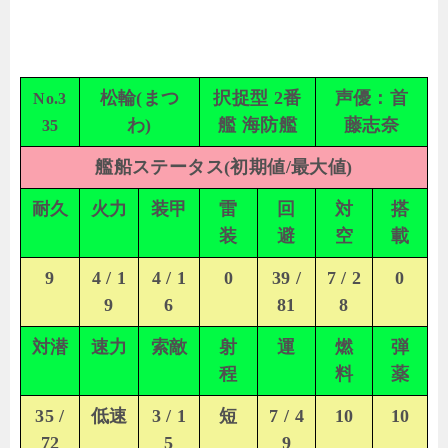
松輪(まつ
択捉型 2番
声優：首
No.3
わ)
艦 海防艦
藤志奈
35
艦船ステータス(初期値/最大値)
耐久
火力
装甲
雷
回
対
搭
装
避
空
載
9
4 / 1
4 / 1
0
39 /
7 / 2
0
9
6
81
8
対潜
速力
索敵
射
運
燃
弾
程
料
薬
35 /
低速
3 / 1
短
7 / 4
10
10
72
5
9