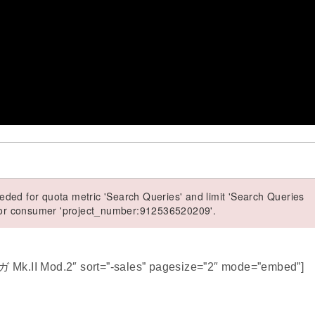
ded for quota metric 'Search Queries' and limit 'Search Queries
 for consumer 'project_number:912536520209'.
 Mk.II Mod.2″ sort=”-sales” pagesize=”2″ mode=”embed”]