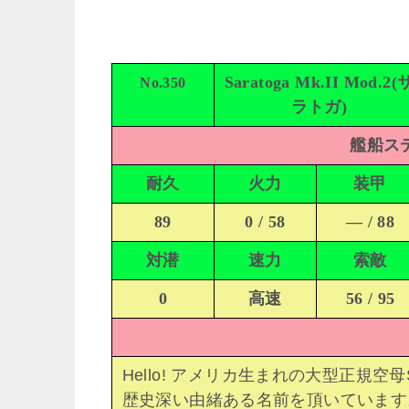
Saratoga Mk.II Mod.2(
No.350
ラトガ)
艦船ステ
耐久
火力
装甲
89
0 / 58
— / 88
対潜
速力
索敵
0
高速
56 / 95
Hello! アメリカ生まれの大型正規空母S
歴史深い由緒ある名前を頂いています