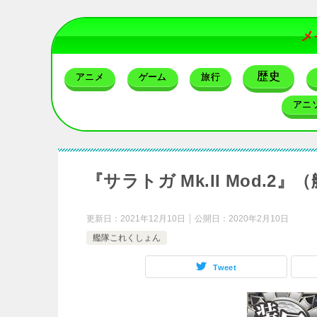
メ
歴史
アニメ
ゲーム
旅行
アニ
『サラトガ Mk.II Mod
更新日：
2021年12月10日
公開日：
2020年2月10日
艦隊これくしょん
Tweet