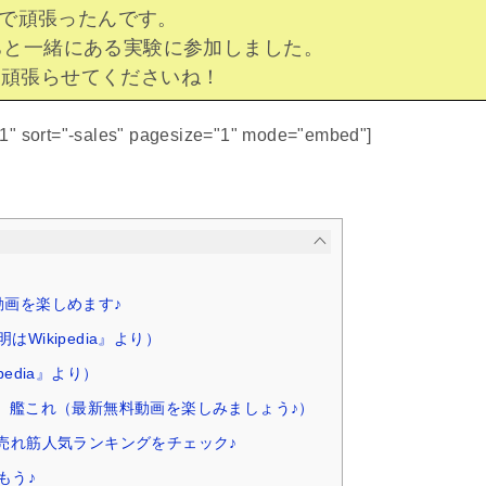
で頑張ったんです。
たちと一緒にある実験に参加しました。
、頑張らせてくださいね！
51" sort="-sales" pagesize="1" mode="embed"]
動画を楽しめます♪
Wikipedia』より）
edia』より）
od.2 艦これ（最新無料動画を楽しみましょう♪）
ム売れ筋人気ランキングをチェック♪
もう♪