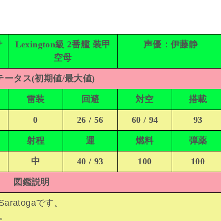
サ
Lexington級 2番艦 装甲
声優：伊藤静
空母
ータス(初期値/最大値)
雷装
回避
対空
搭載
0
26 / 56
60 / 94
93
射程
運
燃料
弾薬
中
40 / 93
100
100
図鑑説明
aratogaです。
。