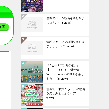
無料でゲーム動画を楽しみま
しょう♪
（13 view）
画①
無料でアニソン動画を楽しみ
ましょう♪
（11 view）
『Bビーダマン爆外伝V』
【OP】（GOGO！爆外伝 ～
Ver.Victory～）の動画を楽し
もう！
（8 view）
無料で『東方Project』の動画
を楽しみましょう♪
（7
view）