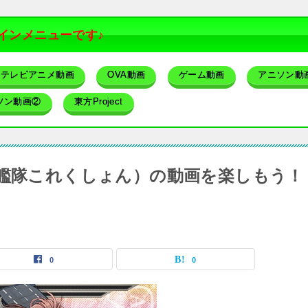
インメニューです♪
テレビアニメ動画
OVA動画
ゲーム動画
アニソン動
ソン動画②
東方Project
.2』（艦隊これくしょん）の動画を楽しもう！
0
0