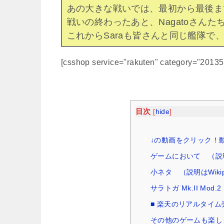
あの大きな戦いでは、最初から最後ま
戦いの終わったあと、Nagatoさん
これからSaraも皆さんと同じ艦隊で
[csshop service="rakuten" category="2013
目次
[
hide
]
↓の動画をクリック！
ゲームにおいて （説明は
小ネタ （説明はWikip
サラトガ Mk.II M
■ 楽天のリアルタイ
その他のゲームも楽し