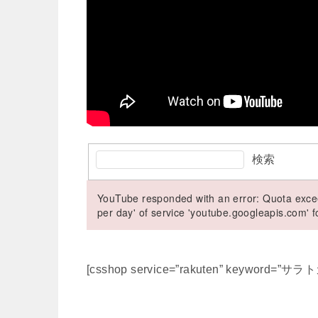
検索
YouTube responded with an error: Quota excee
per day' of service 'youtube.googleapis.com'
[csshop service=”rakuten” keyword=”サラトガ