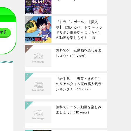
『ドラゴンボール』【挿入
歌】（燃えるハートで ～レッ
ドリボン軍をやっつけろ～）
画①
の動画を楽しもう！
（13
view）
無料でゲーム動画を楽しみま
しょう♪
（11 view）
『岩手県』（野菜・きのこ）
のリアルタイム売れ筋人気ラ
ンキング！
（11 view）
無料でアニソン動画を楽しみ
ましょう♪
（10 view）