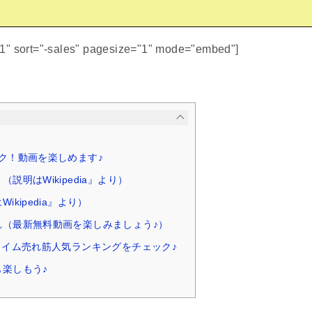
51" sort="-sales" pagesize="1" mode="embed"]
ク！動画を楽しめます♪
説明はWikipedia』より）
ikipedia』より）
れ（最新無料動画を楽しみましょう♪）
タイム売れ筋人気ランキングをチェック♪
楽しもう♪