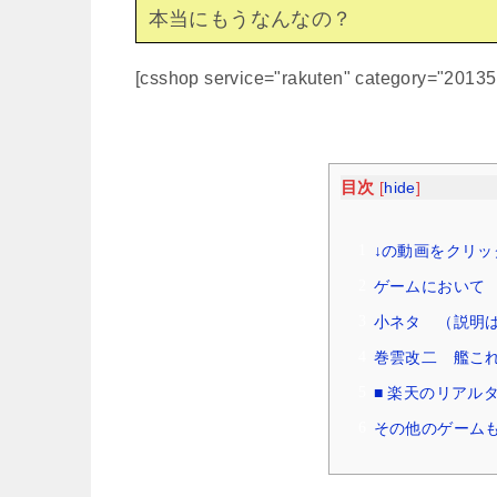
本当にもうなんなの？
[csshop service="rakuten" category="2013
目次
[
hide
]
↓の動画をクリッ
ゲームにおいて （
小ネタ （説明はW
巻雲改二 艦こ
■ 楽天のリアル
その他のゲームも