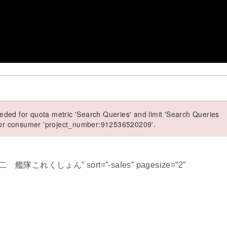
ded for quota metric 'Search Queries' and limit 'Search Queries
 for consumer 'project_number:912536520209'.
巻雲改二 艦隊これくしょん” sort=”-sales” pagesize=”2″