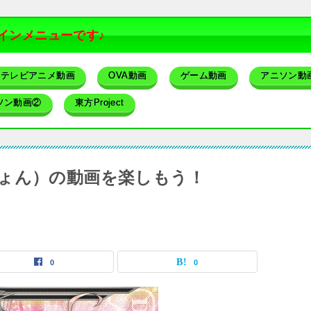
インメニューです♪
テレビアニメ動画
OVA動画
ゲーム動画
アニソン動
ソン動画②
東方Project
ょん）の動画を楽しもう！
0
0