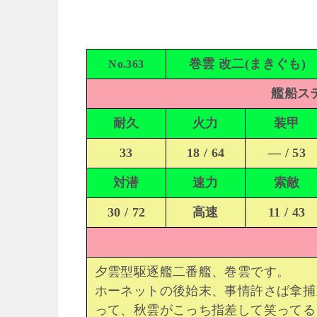
巻雲 改二(まきぐも)
No.363
艦船ステ
耐久
火力
装甲
33
18 / 64
— / 53
対潜
速力
索敵
30 / 72
高速
11 / 43
夕雲型駆逐艦二番艦、巻雲です。
ホーネットの後始末、事情許さば拿捕
って、秋雲がこっち指差して笑ってる