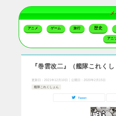
メ
歴史
アニメ
ゲーム
旅行
アニ
『巻雲改二』（艦隊これくし
更新日：
2021年12月10日
公開日：
2020年2月15日
艦隊これくしょん
Tweet