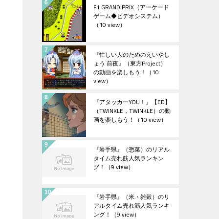
F1 GRAND PRIX（アーケード
ゲーム◆ビデオシステム）
（10 view）
『忙しい人のためのえいやし
ょう 前夜』（東方Project）
の動画を楽しもう！
（10
view）
『アタッカーYOU！』【ED】
（TWINKLE，TWINKLE）の動
画を楽しもう！
（10 view）
『岩手県』（惣菜）のリアル
タイム売れ筋人気ランキン
グ！
（9 view）
『岩手県』（米・雑穀）のリ
アルタイム売れ筋人気ランキ
ング！
（9 view）