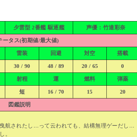
夕雲型 2番艦 駆逐艦
声優：竹達彩奈
ータス(初期値/最大値)
雷装
回避
対空
搭載
30 / 90
48 / 89
20 / 65
0
射程
運
燃料
弾薬
短
16 / 70
15
20
図鑑説明
曳航されたし…って云われても、結構無理ゲーだし…
し。