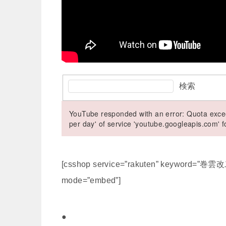
検索
YouTube responded with an error: Quota excee
per day' of service 'youtube.googleapis.com'
[csshop service=”rakuten” keyword=”
mode=”embed”]
●