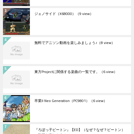
ジェノサイド（X68000）
（9 view）
無料でアニソン動画を楽しみましょう♪
（8 view）
東方Projectに関係する楽曲の一覧です。
（6 view）
卒業II Neo Generation（PC9801）
（6 view）
『ろぼっ子ビートン』【ED】（なぜ？なぜ？ビートン）