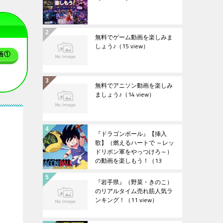
無料でゲーム動画を楽しみま
しょう♪
（15 view）
画①
無料でアニソン動画を楽しみ
ましょう♪
（14 view）
『ドラゴンボール』【挿入
歌】（燃えるハートで ～レッ
ドリボン軍をやっつけろ～）
の動画を楽しもう！
（13
view）
『岩手県』（野菜・きのこ）
のリアルタイム売れ筋人気ラ
ンキング！
（11 view）