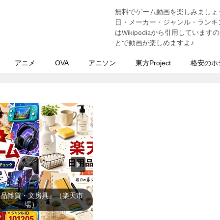
無料でゲーム動画を楽しみましょ
う
日・メーカー・ジャンル・ランキン
はWikipediaから引用してい
とで動画が楽しめますよ♪
アニメ
OVA
アニソン
東方Project
格安のホ
用品雑貨・文房具』（楽天市
場）