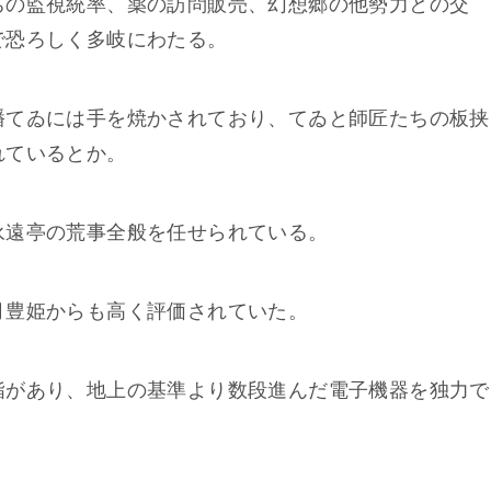
ちの監視統率、薬の訪問販売、幻想郷の他勢力との交
で恐ろしく多岐にわたる。
幡てゐには手を焼かされており、てゐと師匠たちの板挟
れているとか。
永遠亭の荒事全般を任せられている。
月豊姫からも高く評価されていた。
詣があり、地上の基準より数段進んだ電子機器を独力で