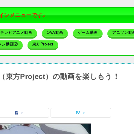
インメニューです♪
テレビアニメ動画
OVA動画
ゲーム動画
アニソン動
ソン動画②
東方Project
東方Project）の動画を楽しもう！
0
0