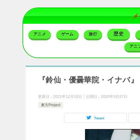
メ
歴史
アニメ
ゲーム
旅行
アニ
『鈴仙・優曇華院・イナバ』（
更新日：
2021年12月10日
公開日：
2020年3月27日
東方Project
Tweet