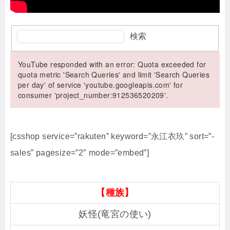
検索
YouTube responded with an error: Quota exceeded for
quota metric 'Search Queries' and limit 'Search Queries
per day' of service 'youtube.googleapis.com' for
consumer 'project_number:912536520209'.
[csshop service=”rakuten” keyword=”永江衣玖” sort=”-
sales” pagesize=”2″ mode=”embed”]
【種族】
妖怪(竜宮の使い)