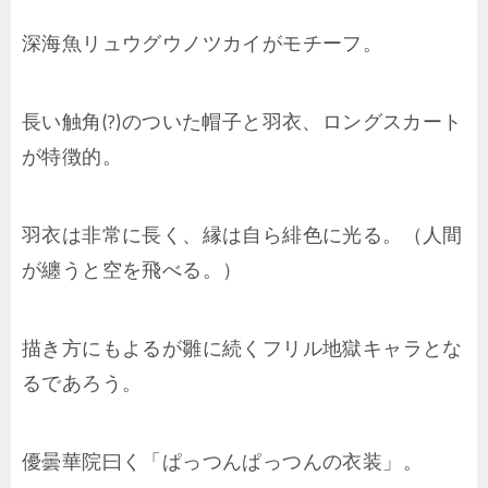
深海魚リュウグウノツカイがモチーフ。
長い触角(?)のついた帽子と羽衣、ロングスカート
が特徴的。
羽衣は非常に長く、縁は自ら緋色に光る。（人間
が纏うと空を飛べる。）
描き方にもよるが雛に続くフリル地獄キャラとな
るであろう。
優曇華院曰く「ぱっつんぱっつんの衣装」。