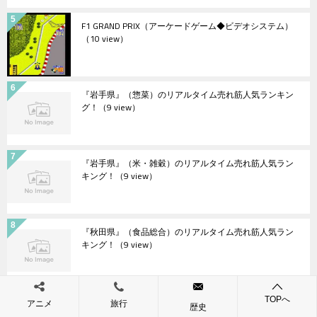
F1 GRAND PRIX（アーケードゲーム◆ビデオシステム）
（10 view）
『岩手県』（惣菜）のリアルタイム売れ筋人気ランキン
グ！
（9 view）
『岩手県』（米・雑穀）のリアルタイム売れ筋人気ラン
キング！
（9 view）
『秋田県』（食品総合）のリアルタイム売れ筋人気ラン
キング！
（9 view）
『ドラゴンボール』【挿入歌】（燃えるハートで ～レッ
TOPへ
アニメ
旅行
歴史
ドリボン軍をやっつけろ～）の動画を楽しもう！
（9