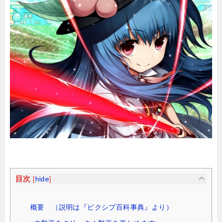
目次
[
hide
]
概要 （説明は『ピクシブ百科事典』より）