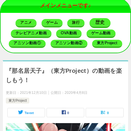
メインメニューです♪
歴史
アニメ
ゲーム
旅行
テレビアニメ動画
OVA動画
ゲーム動画
アニソン動画①
アニソン動画②
東方Project
『那名居天子』（東方Project）の動画を楽
しもう！
更新日：
2021年12月10日
公開日：
2020年4月8日
東方Project
Tweet
0
0