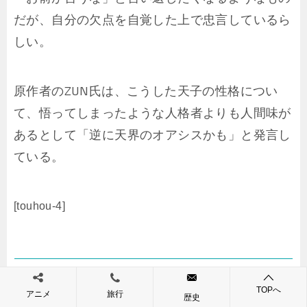
だが、自分の欠点を自覚した上で忠言しているら
しい。
原作者のZUN氏は、こうした天子の性格につい
て、悟ってしまったような人格者よりも人間味が
あるとして「逆に天界のオアシスかも」と発言し
ている。
[touhou-4]
二次創作設定 （説明はピクシブ百科事典』よ
TOPへ
アニメ
旅行
り）
歴史