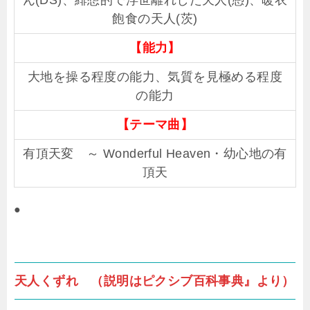
ん(DS)、緋想的で浮世離れした天人(憑)、暖衣
飽食の天人(茨)
【能力】
大地を操る程度の能力、気質を見極める程度
の能力
【テーマ曲】
有頂天変 ～ Wonderful Heaven・幼心地の有
頂天
●
天人くずれ （説明はピクシブ百科事典』より）