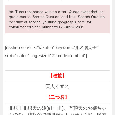
YouTube responded with an error: Quota exceeded for
quota metric 'Search Queries' and limit 'Search Queries
per day' of service 'youtube.googleapis.com' for
consumer 'project_number:912536520209'.
[csshop service=”rakuten” keyword=”那名居天子”
sort=”-sales” pagesize=”2″ mode=”embed”]
【種族】
天人くずれ
【二つ名】
非想非非想天の娘(緋・非)、有頂天のお嬢ちゃ