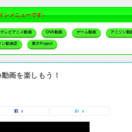
インメニューです♪
テレビアニメ動画
OVA動画
ゲーム動画
アニソン動
ソン動画②
東方Project
）の動画を楽しもう！
0
0