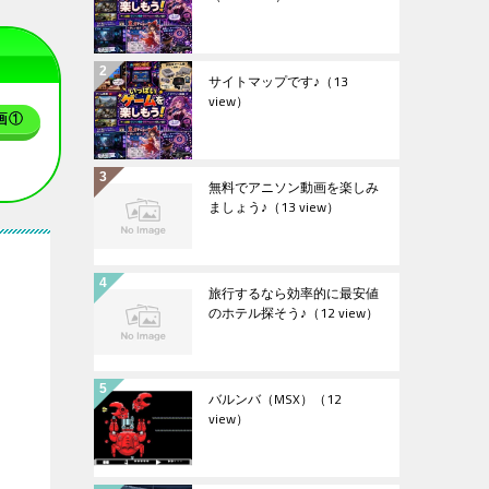
サイトマップです♪
（13
view）
画①
無料でアニソン動画を楽しみ
ましょう♪
（13 view）
旅行するなら効率的に最安値
のホテル探そう♪
（12 view）
バルンバ（MSX）
（12
view）