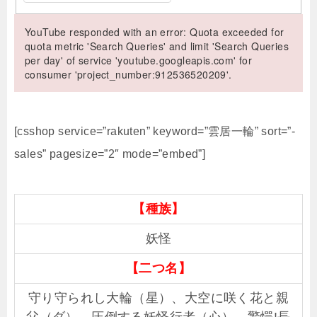
YouTube responded with an error: Quota exceeded for
quota metric 'Search Queries' and limit 'Search Queries
per day' of service 'youtube.googleapis.com' for
consumer 'project_number:912536520209'.
[csshop service=”rakuten” keyword=”雲居一輪” sort=”-
sales” pagesize=”2″ mode=”embed”]
【種族】
妖怪
【二つ名】
守り守られし大輪（星）、大空に咲く花と親