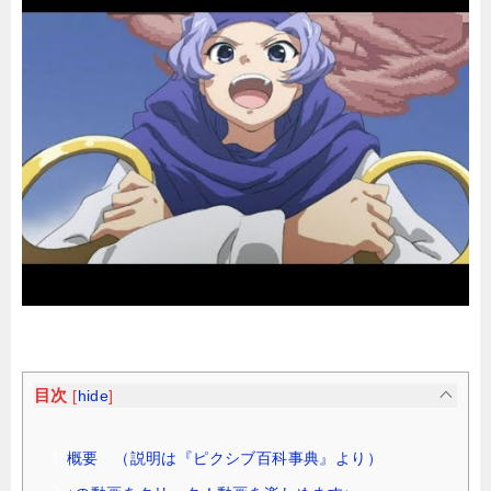
目次
[
hide
]
概要 （説明は『ピクシブ百科事典』より）