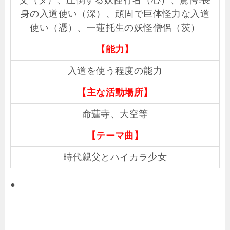
父（ダ）、圧倒する妖怪行者（心）、驚愕!長
身の入道使い（深）、頑固で巨体怪力な入道
使い（憑）、一蓮托生の妖怪僧侶（茨）
【能力】
入道を使う程度の能力
【主な活動場所】
命蓮寺、大空等
【テーマ曲】
時代親父とハイカラ少女
●