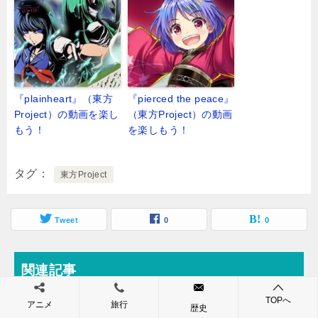
『plainheart』（東方
『pierced the peace』
Project）の動画を楽し
（東方Project）の動画
もう！
を楽しもう！
タグ
東方Project
Tweet
0
0
関連記事
TOPへ
アニメ
旅行
歴史