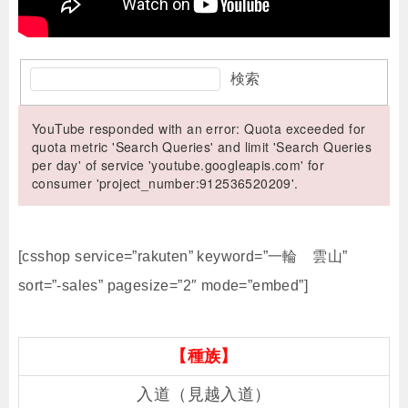
検索
YouTube responded with an error: Quota exceeded for
quota metric 'Search Queries' and limit 'Search Queries
per day' of service 'youtube.googleapis.com' for
consumer 'project_number:912536520209'.
[csshop service=”rakuten” keyword=”一輪 雲山”
sort=”-sales” pagesize=”2″ mode=”embed”]
【種族】
入道（見越入道）