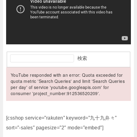
検索
YouTube responded with an error: Quota exceeded for
quota metric 'Search Queries' and limit 'Search Queries
per day' of service 'youtube.googleapis.com' for
consumer 'project_number:912536520209'.
[csshop service=”rakuten” keyword=”九十九弁々”
sort=”-sales” pagesize=”2″ mode=”embed”]