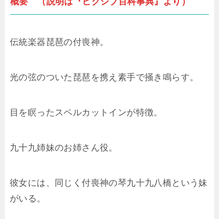
概要 （説明は『ピクシブ百科事典』より）
伝統楽器琵琶の付喪神。
光の弦のついた琵琶を携え素手で掻き鳴らす。
目を瞑ったスペルカットインが特徴。
九十九姉妹のお姉さん役。
彼女には、同じく付喪神の琴九十九八橋という妹
がいる。