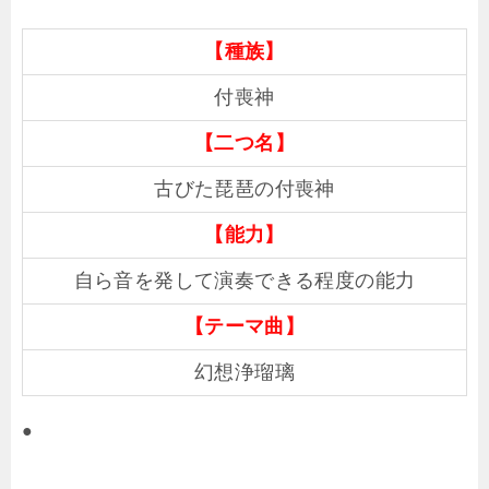
【種族】
付喪神
【二つ名】
古びた琵琶の付喪神
【能力】
自ら音を発して演奏できる程度の能力
【テーマ曲】
幻想浄瑠璃
●