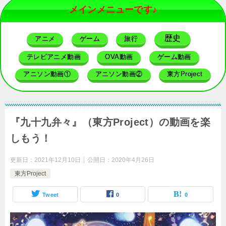
メインメニューです♪
歴史
アニメ
ゲーム
旅行
テレビアニメ動画
OVA動画
ゲーム動画
アニソン動画①
アニソン動画②
東方Project
『九十九弁々』（東方Project）の動画を楽
しもう！
更新日：
2021年12月10日
公開日：
2020年4月26日
東方Project
Tweet
0
0