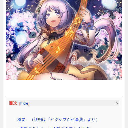
目次
[
hide
]
概要 （説明は『ピクシブ百科事典』より）