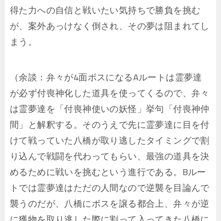
得た力への自信と戦いたい気持ちで勝負を挑む
が、案外あっけなく倒され、その夢は阻まれてし
まう。
（余談：弁々が4面ボスになるAルートは霊夢達
が必ず付喪神化した道具を使ってくるので、弁々
は霊夢達を「付喪神使いの妖怪」挙句「付喪神仲
間」と解釈する。そのうえで先に霊夢達に目を付
けて戦っていた八橋が取り逃したタイミングで割
り込んで戦闘を代わってもらい、最強の道具を決
めるために戦いを挑むという進行である。Bルー
トでは霊夢達はただの人間なので逆襲を目論んで
襲うのだが、八橋にボスを譲る都合上、弁々が逆
に獲物を取り逃した際に割って入ってきた八橋に