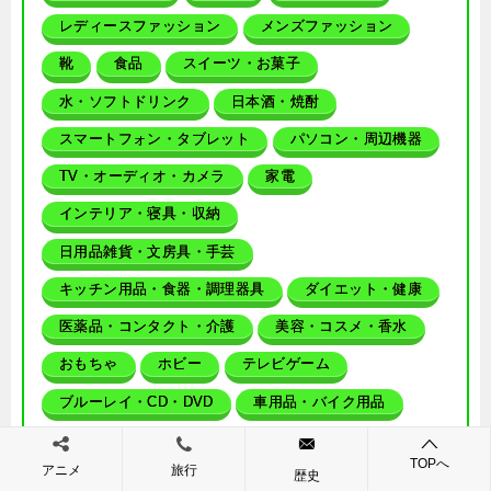
レディースファッション
メンズファッション
靴
食品
スイーツ・お菓子
水・ソフトドリンク
日本酒・焼酎
スマートフォン・タブレット
パソコン・周辺機器
TV・オーディオ・カメラ
家電
インテリア・寝具・収納
日用品雑貨・文房具・手芸
キッチン用品・食器・調理器具
ダイエット・健康
医薬品・コンタクト・介護
美容・コスメ・香水
おもちゃ
ホビー
テレビゲーム
ブルーレイ・CD・DVD
車用品・バイク用品
ペット・ペットグッズ
TOPへ
アニメ
旅行
歴史
キッズ・ベビー・マタニティ
本・雑誌・コミック