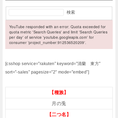
検索
YouTube responded with an error: Quota exceeded for
quota metric 'Search Queries' and limit 'Search Queries
per day' of service 'youtube.googleapis.com' for
consumer 'project_number:912536520209'.
[csshop service=”rakuten” keyword=”清蘭 東方”
sort=”-sales” pagesize=”2″ mode=”embed”]
【種族】
月の兎
【二つ名】