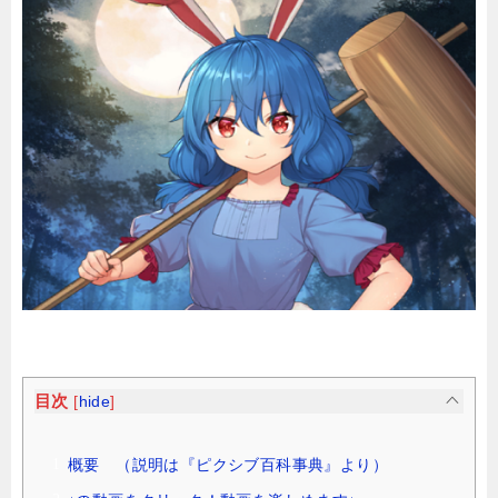
目次
[
hide
]
概要 （説明は『ピクシブ百科事典』より）