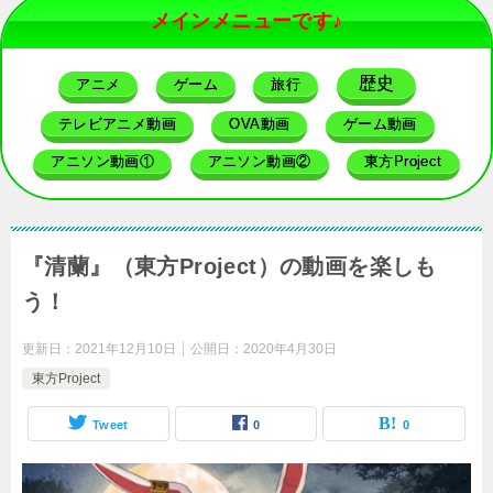
メインメニューです♪
歴史
アニメ
ゲーム
旅行
テレビアニメ動画
OVA動画
ゲーム動画
アニソン動画①
アニソン動画②
東方Project
『清蘭』（東方Project）の動画を楽しも
う！
更新日：
2021年12月10日
公開日：
2020年4月30日
東方Project
Tweet
0
0