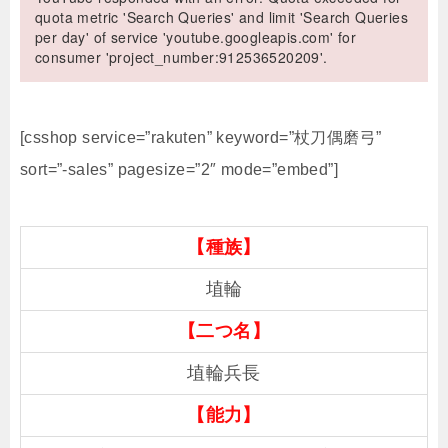
quota metric 'Search Queries' and limit 'Search Queries
per day' of service 'youtube.googleapis.com' for
consumer 'project_number:912536520209'.
[csshop service=”rakuten” keyword=”杖刀偶磨弓”
sort=”-sales” pagesize=”2″ mode=”embed”]
【種族】
埴輪
【二つ名】
埴輪兵長
【能力】