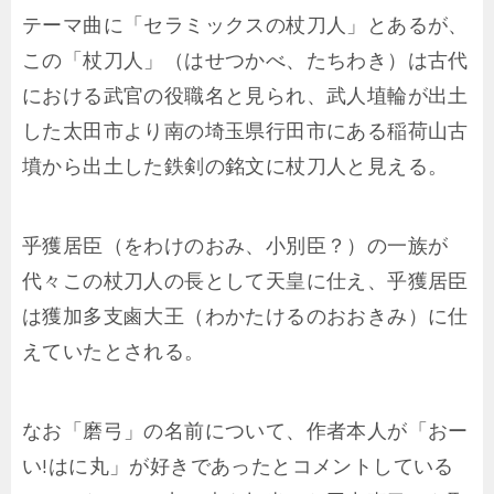
テーマ曲に「セラミックスの杖刀人」とあるが、
この「杖刀人」（はせつかべ、たちわき）は古代
における武官の役職名と見られ、武人埴輪が出土
した太田市より南の埼玉県行田市にある稲荷山古
墳から出土した鉄剣の銘文に杖刀人と見える。
乎獲居臣（をわけのおみ、小別臣？）の一族が
代々この杖刀人の長として天皇に仕え、乎獲居臣
は獲加多支鹵大王（わかたけるのおおきみ）に仕
えていたとされる。
なお「磨弓」の名前について、作者本人が「おー
い!はに丸」が好きであったとコメントしている