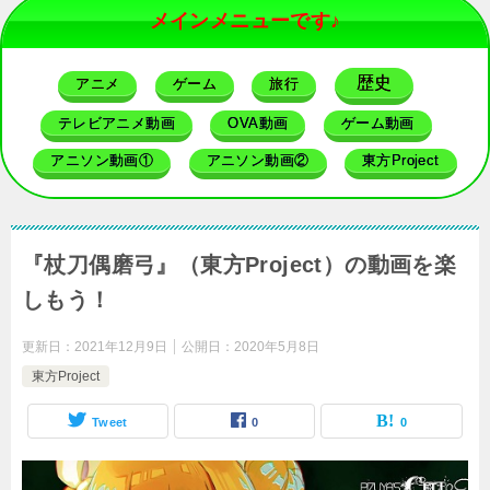
メインメニューです♪
歴史
アニメ
ゲーム
旅行
テレビアニメ動画
OVA動画
ゲーム動画
アニソン動画①
アニソン動画②
東方Project
『杖刀偶磨弓』（東方Project）の動画を楽
しもう！
更新日：
2021年12月9日
公開日：
2020年5月8日
東方Project
Tweet
0
0