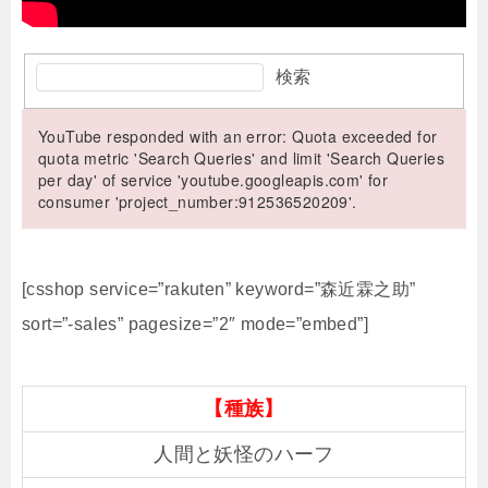
検索
YouTube responded with an error: Quota exceeded for
quota metric 'Search Queries' and limit 'Search Queries
per day' of service 'youtube.googleapis.com' for
consumer 'project_number:912536520209'.
[csshop service=”rakuten” keyword=”森近霖之助”
sort=”-sales” pagesize=”2″ mode=”embed”]
【種族】
人間と妖怪のハーフ