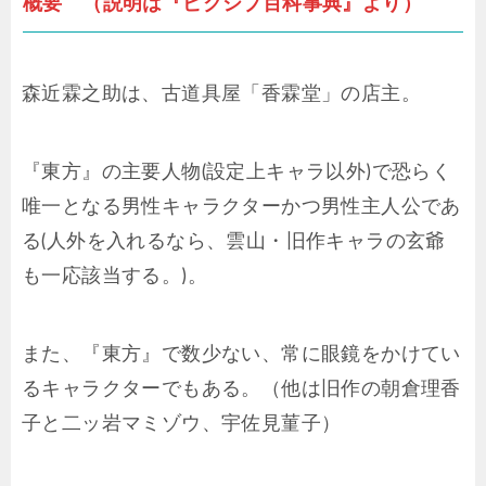
概要 （説明は『ピクシブ百科事典』より）
森近霖之助は、古道具屋「香霖堂」の店主。
『東方』の主要人物(設定上キャラ以外)で恐らく
唯一となる男性キャラクターかつ男性主人公であ
る(人外を入れるなら、雲山・旧作キャラの玄爺
も一応該当する。)。
また、『東方』で数少ない、常に眼鏡をかけてい
るキャラクターでもある。（他は旧作の朝倉理香
子と二ッ岩マミゾウ、宇佐見菫子）