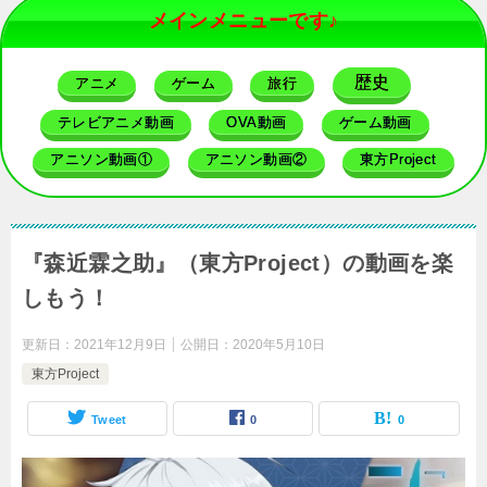
メインメニューです♪
歴史
アニメ
ゲーム
旅行
テレビアニメ動画
OVA動画
ゲーム動画
アニソン動画①
アニソン動画②
東方Project
『森近霖之助』（東方Project）の動画を楽
しもう！
更新日：
2021年12月9日
公開日：
2020年5月10日
東方Project
Tweet
0
0