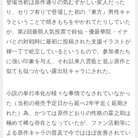
登場当初は原作通りの気むずかしい変人だった
り、セリフ有りで登場した初の『東方』男性キャ
ラということで焼きもちをやかれてたりしていた
が、第2回最萌人気投票で鈴仙・優曇華院・イナ
バとの対戦時に最初に投稿された支援イラストが
褌一丁で屹立しているというもので、参加者たち
に強い印象を与え、それ以来八雲藍と並ぶ原作と
似ても似つかない露出狂キャラにされた。
小説の単行本化が様々な事情でなされていなかっ
た（当初の発売予定日から延べ2年半近く延期さ
れた）為、かつては原作どおりの性格の霖之助は
極めて稀な存在となっていたが、ファン活動等に
よる原作キャラの普及で今ではほぼ改善されてい