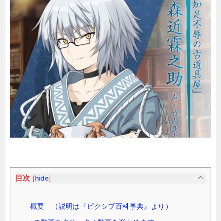
目次
[
hide
]
概要 （説明は『ピクシブ百科事典』より）