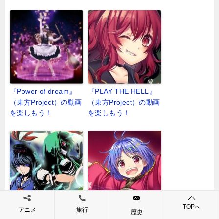
『Power of dream』
『PLAY THE HELL』
（東方Project）の動画
（東方Project）の動画
を楽しもう！
を楽しもう！
TOPへ
アニメ
旅行
『plainheart』（東方
『pierced the peace』
歴史