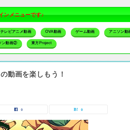
インメニューです♪
テレビアニメ動画
OVA動画
ゲーム動画
アニソン動
ソン動画②
東方Project
t）の動画を楽しもう！
0
0