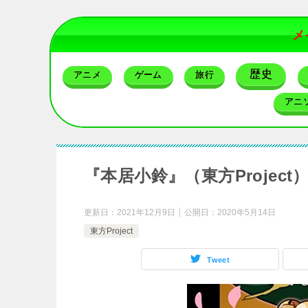
メ
歴史
アニメ
ゲーム
旅行
アニ
『本居小鈴』（東方Projec
更新日：
2021年12月9日
公開日：
2020年5月14日
東方Project
Tweet