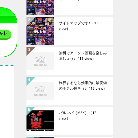
サイトマップです♪
（13
view）
画①
無料でアニソン動画を楽しみ
ましょう♪
（13 view）
旅行するなら効率的に最安値
のホテル探そう♪
（12 view）
バルンバ（MSX）
（12
view）