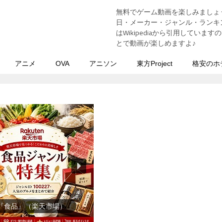
無料でゲーム動画を楽しみましょ
う
日・メーカー・ジャンル・ランキン
はWikipediaから引用してい
とで動画が楽しめますよ♪
アニメ
OVA
アニソン
東方Project
格安のホ
イーツ・お菓子』（楽天市
場）