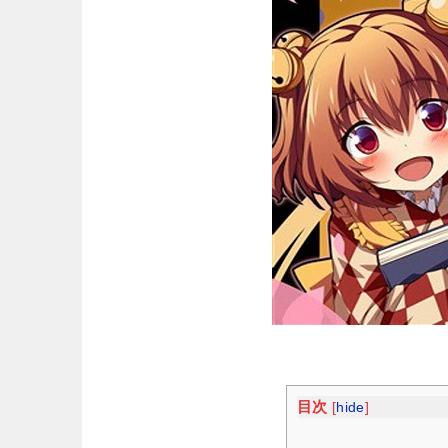
目次
[
hide
]