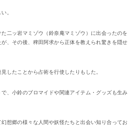
しい。
けた二ッ岩マミゾウ（鈴奈庵マミゾウ）に出会ったのを
たが、その後、稗田阿求から正体を教えられ驚きを隠せ
発見したことから占術を行使したりもした。
うで、小鈴のブロマイドや関連アイテム・グッズも生み
て幻想郷の様々な人間や妖怪たちと出会い知り合ってお