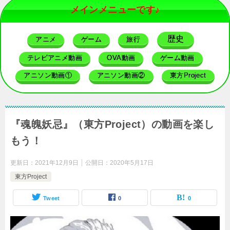
メインメニューです♪
歴史
アニメ
ゲーム
旅行
テレビアニメ動画
OVA動画
ゲーム動画
アニソン動画①
アニソン動画②
東方Project
『魂魄妖忌』（東方Project）の動画を楽し
もう！
更新日：
2021年12月9日
公開日：
2020年5月17日
東方Project
Tweet
0
0