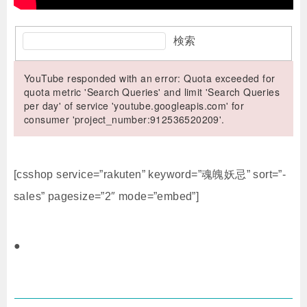
検索
YouTube responded with an error: Quota exceeded for
quota metric 'Search Queries' and limit 'Search Queries
per day' of service 'youtube.googleapis.com' for
consumer 'project_number:912536520209'.
[csshop service=”rakuten” keyword=”魂魄妖忌” sort=”-
sales” pagesize=”2″ mode=”embed”]
●