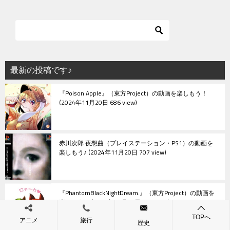
ナ
ビ
ゲ
ー
シ
最新の投稿です♪
ョ
『Poison Apple』（東方Project）の動画を楽しもう！
ン
2024年11月20日 686 view
赤川次郎 夜想曲（プレイステーション・PS1）の動画を
楽しもう♪
2024年11月20日 707 view
『PhantomBlackNightDream.』（東方Project）の動画を
楽しもう！
2024年11月19日 627 view
TOPへ
アニメ
旅行
歴史