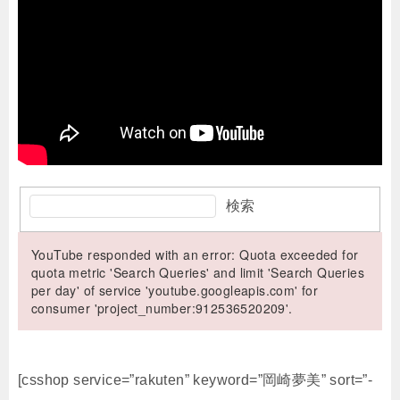
検索
YouTube responded with an error: Quota exceeded for
quota metric 'Search Queries' and limit 'Search Queries
per day' of service 'youtube.googleapis.com' for
consumer 'project_number:912536520209'.
[csshop service=”rakuten” keyword=”岡崎夢美” sort=”-