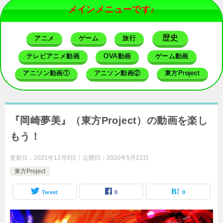
メインメニューです♪
歴史
アニメ
ゲーム
旅行
テレビアニメ動画
OVA動画
ゲーム動画
アニソン動画①
アニソン動画②
東方Project
『岡崎夢美』（東方Project）の動画を楽し
もう！
更新日：
2021年12月9日
公開日：
2020年5月21日
東方Project
Tweet
0
0