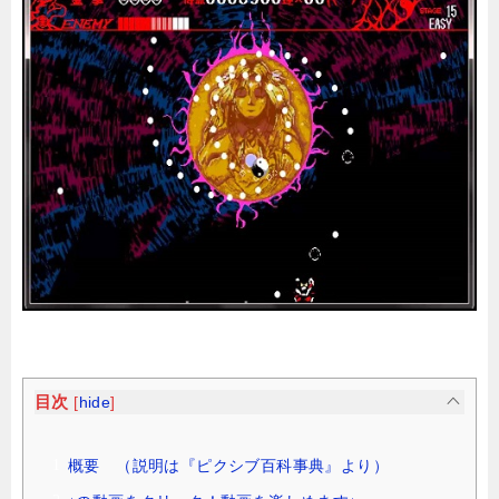
目次
[
hide
]
概要 （説明は『ピクシブ百科事典』より）