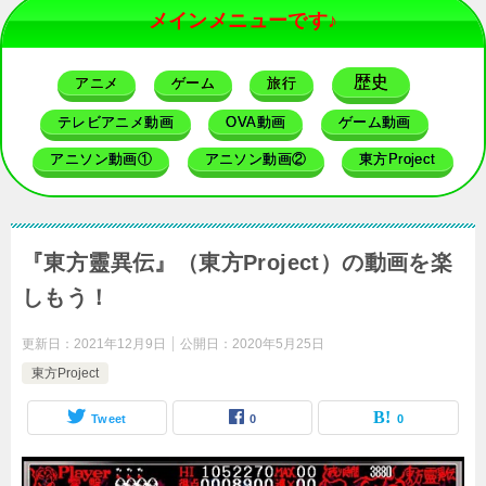
メインメニューです♪
歴史
アニメ
ゲーム
旅行
テレビアニメ動画
OVA動画
ゲーム動画
アニソン動画①
アニソン動画②
東方Project
『東方靈異伝』（東方Project）の動画を楽
しもう！
更新日：
2021年12月9日
公開日：
2020年5月25日
東方Project
Tweet
0
0