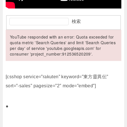
検索
YouTube responded with an error: Quota exceeded for
quota metric 'Search Queries' and limit 'Search Queries
per day' of service 'youtube.googleapis.com' for
consumer 'project_number:912536520209'.
[csshop service=”rakuten” keyword=”東方靈異伝”
sort=”-sales” pagesize=”2″ mode=”embed”]
●