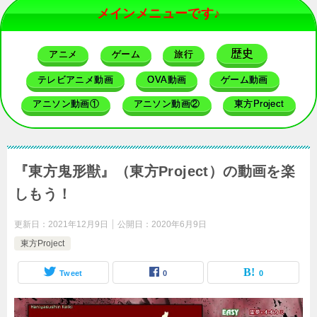
メインメニューです♪
歴史
アニメ
ゲーム
旅行
テレビアニメ動画
OVA動画
ゲーム動画
アニソン動画①
アニソン動画②
東方Project
『東方鬼形獣』（東方Project）の動画を楽
しもう！
更新日：
2021年12月9日
公開日：
2020年6月9日
東方Project
Tweet
0
0