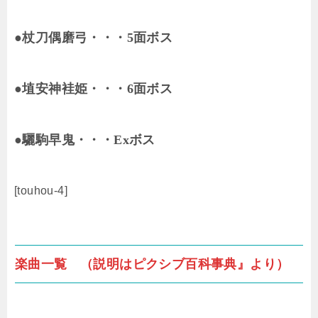
●杖刀偶磨弓・・・5面ボス
●埴安神袿姫・・・6面ボス
●驪駒早鬼・・・Exボス
[touhou-4]
楽曲一覧 （説明はピクシブ百科事典』より）