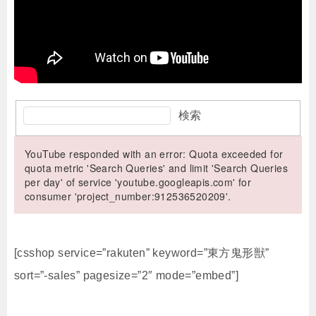
検索
YouTube responded with an error: Quota exceeded for
quota metric 'Search Queries' and limit 'Search Queries
per day' of service 'youtube.googleapis.com' for
consumer 'project_number:912536520209'.
[csshop service=”rakuten” keyword=”東方鬼形獣”
sort=”-sales” pagesize=”2″ mode=”embed”]