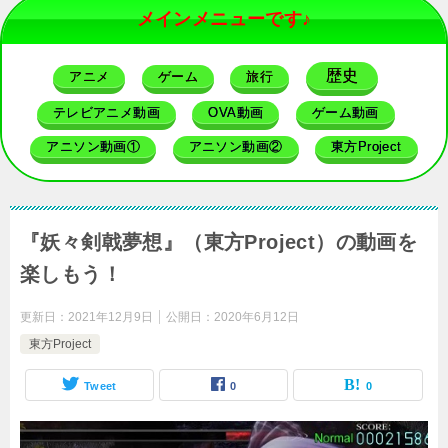
メインメニューです♪
歴史
アニメ
ゲーム
旅行
テレビアニメ動画
OVA動画
ゲーム動画
アニソン動画①
アニソン動画②
東方Project
『妖々剣戟夢想』（東方Project）の動画を
楽しもう！
更新日：
2021年12月9日
公開日：
2020年6月12日
東方Project
Tweet
0
0