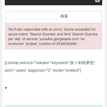
検索
YouTube responded with an error: Quota exceeded for
quota metric 'Search Queries' and limit 'Search Queries
per day' of service 'youtube.googleapis.com' for
consumer 'project_number:912536520209'.
[csshop service=”rakuten” keyword=”妖々剣戟夢想”
sort=”-sales” pagesize=”2″ mode=”embed”]
●