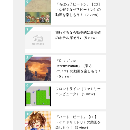
『ろぼっ子ビートン』【ED】
（なぜ？なぜ？ビートン）の
動画を楽しもう！
（7 view）
旅行するなら効率的に最安値
のホテル探そう♪
（5 view）
『One of the
Determination』（東方
Project）の動画を楽しもう！
（5 view）
フロントライン（ファミリー
コンピュータ）
（5 view）
『ハート・ビート』【ED】
（イロドリミドリ）の動画を
楽しもう！
（5 view）