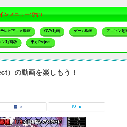
インメニューです♪
テレビアニメ動画
OVA動画
ゲーム動画
アニソン動
ソン動画②
東方Project
ect）の動画を楽しもう！
0
0