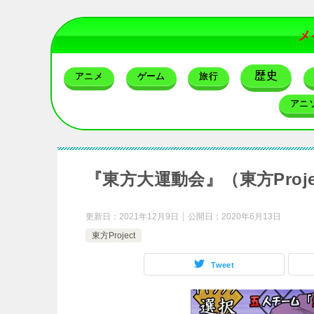
メ
歴史
アニメ
ゲーム
旅行
アニ
『東方大運動会』（東方Proj
更新日：
2021年12月9日
公開日：
2020年6月13日
東方Project
Tweet