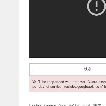
検索
YouTube responded with an error: Quota excee
per day' of service 'youtube.googleapis.com'
[csshop service=”rakuten” keyword=”東方