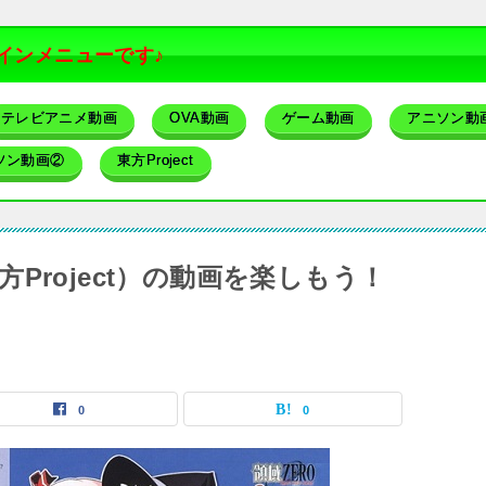
インメニューです♪
テレビアニメ動画
OVA動画
ゲーム動画
アニソン動
ソン動画②
東方Project
Project）の動画を楽しもう！
0
0