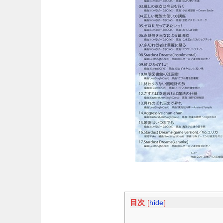
目次
[
hide
]