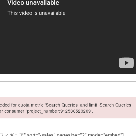
ded for quota metric 'Search Queries' and limit 'Search Queries
 for consumer 'project_number:912536520209'.
 フィギュア” sort=”-sales” pagesize=”2″ mode=”embed”]