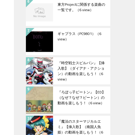
東方Projectに関係する楽曲の
一覧です。
（6 view）
ギャプラス（PC9801）
（6
view）
『時空戦士スピルバン』【挿
入歌】（ダイアナ・アクショ
ン）の動画を楽しもう！
（6
view）
『ろぼっ子ビートン』【ED】
（なぜ？なぜ？ビートン）の
動画を楽しもう！
（6 view）
『魔法のスターマジカルエ
ミ』【挿入歌】（南国人魚
姫）の動画を楽しもう！
（6