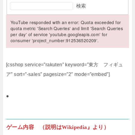
検索
YouTube responded with an error: Quota exceeded for
quota metric 'Search Queries' and limit 'Search Queries
per day' of service 'youtube.googleapis.com' for
consumer 'project_number:912536520209'.
[csshop service=”rakuten” keyword=”東方 フィギュ
ア” sort=”-sales” pagesize=”2″ mode=”embed”]
●
ゲーム内容 （説明はWikipedia』より）