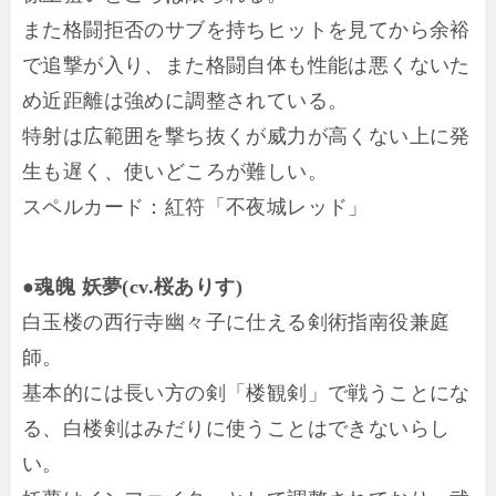
また格闘拒否のサブを持ちヒットを見てから余裕
で追撃が入り、また格闘自体も性能は悪くないた
め近距離は強めに調整されている。
特射は広範囲を撃ち抜くが威力が高くない上に発
生も遅く、使いどころが難しい。
スペルカード：紅符「不夜城レッド」
●魂魄 妖夢(cv.桜ありす)
白玉楼の西行寺幽々子に仕える剣術指南役兼庭
師。
基本的には長い方の剣「楼観剣」で戦うことにな
る、白楼剣はみだりに使うことはできないらし
い。