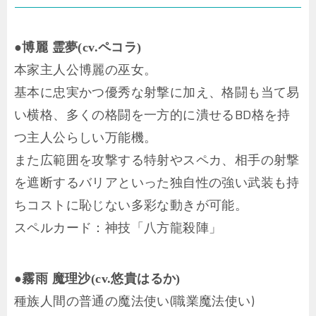
●博麗 霊夢(cv.ペコラ)
本家主人公博麗の巫女。
基本に忠実かつ優秀な射撃に加え、格闘も当て易
い横格、多くの格闘を一方的に潰せるBD格を持
つ主人公らしい万能機。
また広範囲を攻撃する特射やスペカ、相手の射撃
を遮断するバリアといった独自性の強い武装も持
ちコストに恥じない多彩な動きが可能。
スペルカード：神技「八方龍殺陣」
●霧雨 魔理沙(cv.悠貴はるか)
種族人間の普通の魔法使い(職業魔法使い)