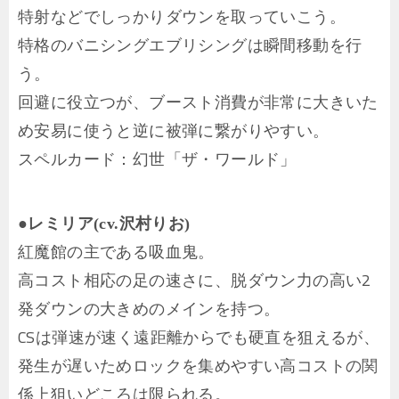
特射などでしっかりダウンを取っていこう。
特格のバニシングエブリシングは瞬間移動を行
う。
回避に役立つが、ブースト消費が非常に大きいた
め安易に使うと逆に被弾に繋がりやすい。
スペルカード：幻世「ザ・ワールド」
●レミリア(cv.沢村りお)
紅魔館の主である吸血鬼。
高コスト相応の足の速さに、脱ダウン力の高い2
発ダウンの大きめのメインを持つ。
CSは弾速が速く遠距離からでも硬直を狙えるが、
発生が遅いためロックを集めやすい高コストの関
係上狙いどころは限られる。