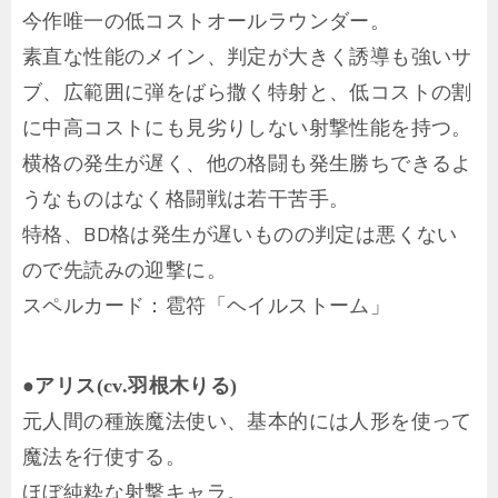
今作唯一の低コストオールラウンダー。
素直な性能のメイン、判定が大きく誘導も強いサ
ブ、広範囲に弾をばら撒く特射と、低コストの割
に中高コストにも見劣りしない射撃性能を持つ。
横格の発生が遅く、他の格闘も発生勝ちできるよ
うなものはなく格闘戦は若干苦手。
特格、BD格は発生が遅いものの判定は悪くない
ので先読みの迎撃に。
スペルカード：雹符「ヘイルストーム」
●アリス(cv.羽根木りる)
元人間の種族魔法使い、基本的には人形を使って
魔法を行使する。
ほぼ純粋な射撃キャラ。