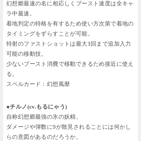
幻想郷最速の名に相応しくブースト速度は全キャ
ラ中最速。
着地判定の特格を有するため使い方次第で着地の
タイミングをずらすことが可能。
特射のファストショットは最大3回まで追加入力
可能の移動技。
少ないブースト消費で移動できるため接近に使え
る。
スペルカード：幻想風靡
●チルノ(cv.もるにゃう)
自称幻想郷最強の氷の妖精。
ダメージや弾数に9が散見されることには何かし
らの意図があるのだろうか。