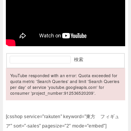
検索
YouTube responded with an error: Quota exceeded for
quota metric 'Search Queries' and limit 'Search Queries
per day' of service 'youtube.googleapis.com' for
consumer 'project_number:912536520209'.
[csshop service=”rakuten” keyword=”東方 フィギュ
ア” sort=”-sales” pagesize=”2″ mode=”embed”]