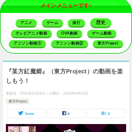
メインメニューです♪
歴史
アニメ
ゲーム
旅行
テレビアニメ動画
OVA動画
ゲーム動画
アニソン動画①
アニソン動画②
東方Project
『某方紅魔郷』（東方Project）の動画を楽
しもう！
更新日：
2021年12月9日
公開日：
2020年6月23日
東方Project
Tweet
0
0