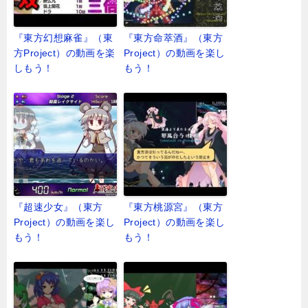
『東方幻想麻雀』（東
『東方命萃酒』（東方
方Project）の動画を楽
Project）の動画を楽し
しもう！
もう！
『超速少女』（東方
『東方桃源宮』（東方
Project）の動画を楽し
Project）の動画を楽し
もう！
もう！