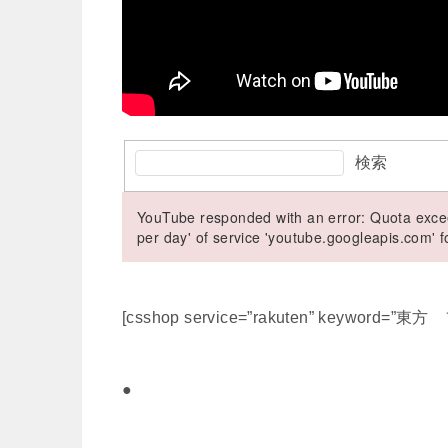
検索
YouTube responded with an error: Quota excee
per day' of service 'youtube.googleapis.com'
[csshop service=”rakuten” keyword=”東方
●