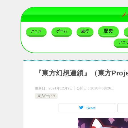
メ
歴史
アニメ
ゲーム
旅行
アニ
『東方幻想連鎖』（東方Proj
更新日：
2021年12月9日
公開日：
2020年6月26日
東方Project
Tweet