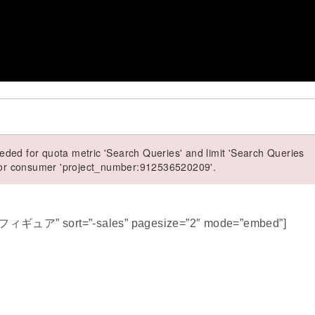
ded for quota metric 'Search Queries' and limit 'Search Queries
 for consumer 'project_number:912536520209'.
 フィギュア” sort=”-sales” pagesize=”2″ mode=”embed”]