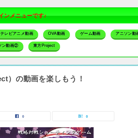
インメニューです♪
テレビアニメ動画
OVA動画
ゲーム動画
アニソン動
ソン動画②
東方Project
ect）の動画を楽しもう！
0
0