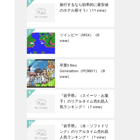
旅行するなら効率的に最安値
のホテル探そう♪
（11 view）
ツインビー（MSX）
（8
view）
卒業II Neo
Generation（PC9801）
（8
view）
『岩手県』（スイーツ・お菓
子）のリアルタイム売れ筋人
気ランキング！
（7 view）
『岩手県』（水・ソフトドリ
ンク）のリアルタイム売れ筋
人気ランキング！
（7 view）