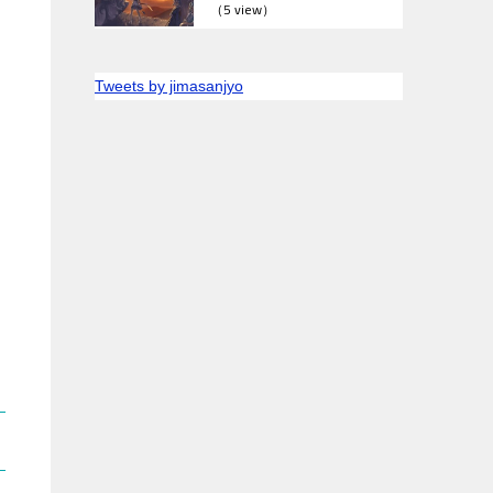
（5 view）
Tweets by jimasanjyo