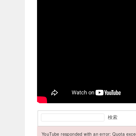
検索
YouTube responded with an error: Quota excee