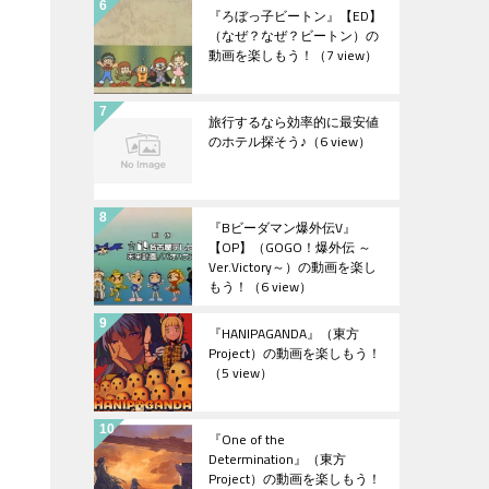
『ろぼっ子ビートン』【ED】
（なぜ？なぜ？ビートン）の
動画を楽しもう！
（7 view）
旅行するなら効率的に最安値
のホテル探そう♪
（6 view）
『Bビーダマン爆外伝V』
【OP】（GOGO！爆外伝 ～
Ver.Victory～）の動画を楽し
もう！
（6 view）
『HANIPAGANDA』（東方
Project）の動画を楽しもう！
（5 view）
『One of the
Determination』（東方
Project）の動画を楽しもう！