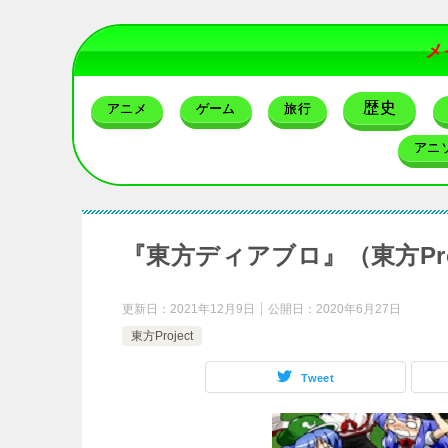
メ
歴史
アニメ
ゲーム
旅行
アニ
『東方ディアブロ』（東方Pr
更新日：
2021年12月9日
公開日：
2020年6月27日
東方Project
Tweet