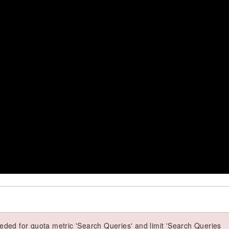
ded for quota metric 'Search Queries' and limit 'Search Queries