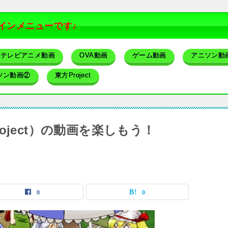
インメニューです♪
テレビアニメ動画
OVA動画
ゲーム動画
アニソン動
ソン動画②
東方Project
oject）の動画を楽しもう！
0
0