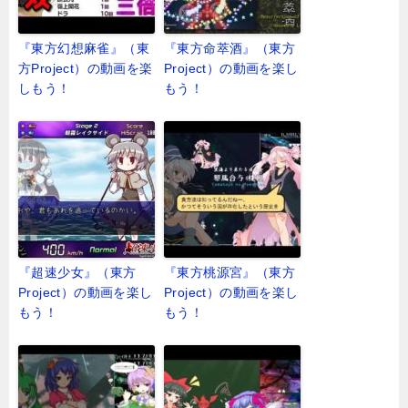
『東方幻想麻雀』（東
『東方命萃酒』（東方
方Project）の動画を楽
Project）の動画を楽し
しもう！
もう！
『超速少女』（東方
『東方桃源宮』（東方
Project）の動画を楽し
Project）の動画を楽し
もう！
もう！