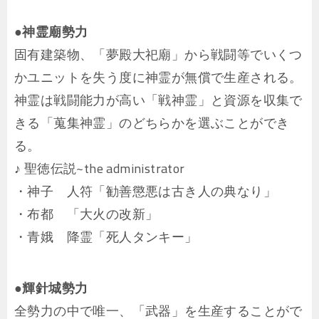
●神霊廟勢力
固有建築物、「夢殿大祀廟」から戦闘等でいくつ
かユニットを失う度に神霊が無償で生産される。
神霊は戦闘能力が高い「戦神霊」と資源を収集で
きる「蒐集神霊」のどちらかを選ぶことができ
る。
♪ 聖徳伝説~the administrator
・神子 人符「勧善懲悪は古き人の典なり」
・布都 「大火の改新」
・青娥 降霊「死人タンキー」
●輝針城勢力
全勢力の中で唯一、「武器」を生産することがで