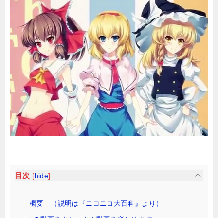
目次
[
hide
]
概要 （説明は『ニコニコ大百科』より）