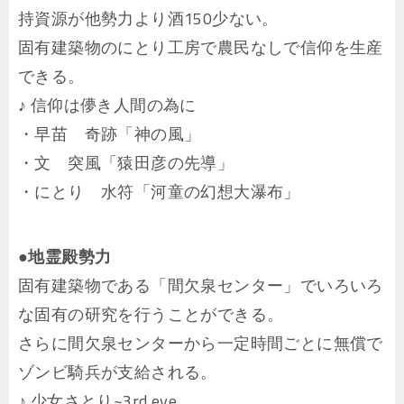
持資源が他勢力より酒150少ない。
固有建築物のにとり工房で農民なしで信仰を生産
できる。
♪ 信仰は儚き人間の為に
・早苗 奇跡「神の風」
・文 突風「猿田彦の先導」
・にとり 水符「河童の幻想大瀑布」
●地霊殿勢力
固有建築物である「間欠泉センター」でいろいろ
な固有の研究を行うことができる。
さらに間欠泉センターから一定時間ごとに無償で
ゾンビ騎兵が支給される。
♪ 少女さとり~3rd eye