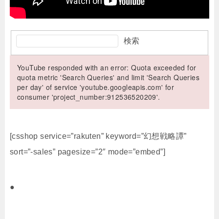
検索
YouTube responded with an error: Quota exceeded for
quota metric 'Search Queries' and limit 'Search Queries
per day' of service 'youtube.googleapis.com' for
consumer 'project_number:912536520209'.
[csshop service=”rakuten” keyword=”幻想戦略譚”
sort=”-sales” pagesize=”2″ mode=”embed”]
●