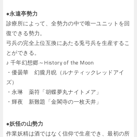
●永遠亭勢力
診療所によって、全勢力の中で唯一ユニットを回
復できる勢力。
弓兵の完全上位互換にあたる兎弓兵を生産するこ
とができる。
♪ 千年幻想郷～History of the Moon
・優曇華 幻朧月睨（ルナティックレッドアイ
ズ）
・永琳 薬符「胡蝶夢丸ナイトメア」
・輝夜 新難題「金閣寺の一枚天井」
●妖怪の山勢力
作業妖精は酒ではなく信仰で生産でき、最初の所