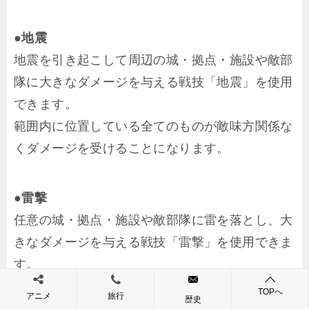
●地震
地震を引き起こして周辺の城・拠点・施設や敵部
隊に大きなダメージを与える戦技「地震」を使用
できます。
範囲内に位置している全てのものが敵味方関係な
くダメージを受けることになります。
●雷撃
任意の城・拠点・施設や敵部隊に雷を落とし、大
きなダメージを与える戦技「雷撃」を使用できま
す。
城・拠点・施設よりも、敵部隊に使用した方がよ
TOPへ
アニメ
旅行
歴史
り効果的です。