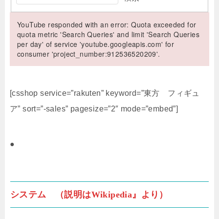
YouTube responded with an error: Quota exceeded for
quota metric 'Search Queries' and limit 'Search Queries
per day' of service 'youtube.googleapis.com' for
consumer 'project_number:912536520209'.
[csshop service=”rakuten” keyword=”東方 フィギュ
ア” sort=”-sales” pagesize=”2″ mode=”embed”]
●
システム （説明はWikipedia』より）