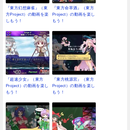
『東方幻想麻雀』（東
『東方命萃酒』（東方
方Project）の動画を楽
Project）の動画を楽し
しもう！
もう！
『超速少女』（東方
『東方桃源宮』（東方
Project）の動画を楽し
Project）の動画を楽し
もう！
もう！