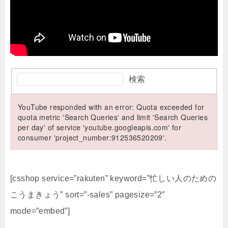
検索
YouTube responded with an error: Quota exceeded for
quota metric 'Search Queries' and limit 'Search Queries
per day' of service 'youtube.googleapis.com' for
consumer 'project_number:912536520209'.
[csshop service=”rakuten” keyword=”忙しい人のための
こうまきょう” sort=”-sales” pagesize=”2″
mode=”embed”]