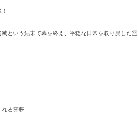
弾！
消滅という結末で幕を終え、平穏な日常を取り戻した霊
まれる霊夢。