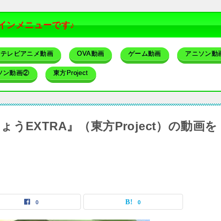
インメニューです♪
テレビアニメ動画
OVA動画
ゲーム動画
アニソン動
ソン動画②
東方Project
EXTRA』（東方Project）の動画を
0
0