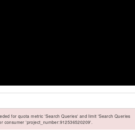
ded for quota metric 'Search Queries' and limit 'Search Queries
 for consumer 'project_number:912536520209'.