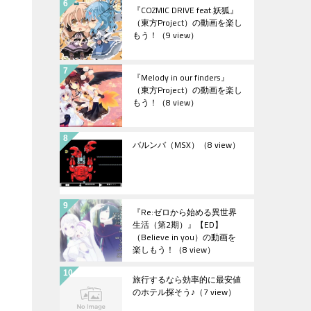
『COZMIC DRIVE feat.妖狐』
（東方Project）の動画を楽し
もう！
（9 view）
『Melody in our finders』
（東方Project）の動画を楽し
もう！
（8 view）
バルンバ（MSX）
（8 view）
『Re:ゼロから始める異世界
生活（第2期）』【ED】
（Believe in you）の動画を
楽しもう！
（8 view）
旅行するなら効率的に最安値
のホテル探そう♪
（7 view）