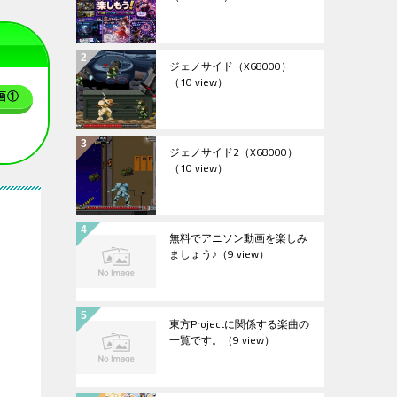
ジェノサイド（X68000）
（10 view）
画①
ジェノサイド2（X68000）
（10 view）
無料でアニソン動画を楽しみ
ましょう♪
（9 view）
東方Projectに関係する楽曲の
一覧です。
（9 view）