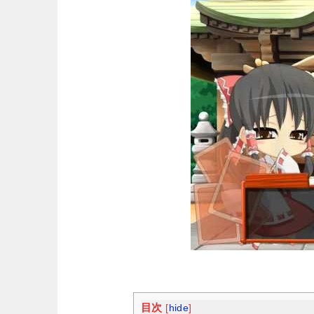
目次
[
hide
]