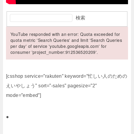
検索
YouTube responded with an error: Quota exceeded for
quota metric 'Search Queries' and limit 'Search Queries
per day' of service 'youtube.googleapis.com' for
consumer 'project_number:912536520209'.
[csshop service=”rakuten” keyword=”忙しい人のための
えいやしょう” sort=”-sales” pagesize=”2″
mode=”embed”]
●