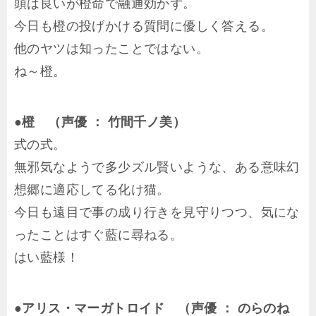
頭は良いが橙命で融通効かず。
今日も橙の投げかける質問に優しく答える。
他のヤツは知ったことではない。
ね～橙。
●橙 （声優 ： 竹間千ノ美）
式の式。
無邪気なようで多少ズル賢いような、ある意味幻
想郷に適応してる化け猫。
今日も遠目で事の成り行きを見守りつつ、気にな
ったことはすぐ藍に尋ねる。
はい藍様！
●アリス・マーガトロイド （声優 ： のらのね