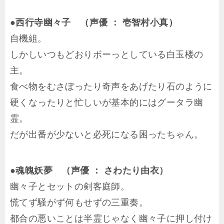
●西行寺幽々子 （声優 ： 壱智村小真）
自機組。
しかしいつもどおりボーっとしている白玉楼の
主。
食べ物をむさぼったり奇声をあげたり石のように
硬くなったりと忙しいが基本的にはグータラ幽
霊。
だが出番が少ないと必死になる困ったちゃん。
●魂魄妖夢 （声優 ： さわたり由衣）
幽々子とセットの剣客庭師。
慌てず騒がず何もせずの三重奏。
都合の悪いことは半霊じゃなく幽々子に押し付け