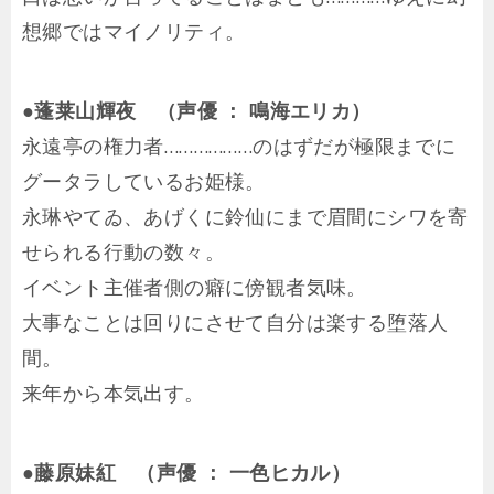
想郷ではマイノリティ。
●蓬莱山輝夜 （声優 ： 鳴海エリカ）
永遠亭の権力者………………のはずだが極限までに
グータラしているお姫様。
永琳やてゐ、あげくに鈴仙にまで眉間にシワを寄
せられる行動の数々。
イベント主催者側の癖に傍観者気味。
大事なことは回りにさせて自分は楽する堕落人
間。
来年から本気出す。
●藤原妹紅 （声優 ： 一色ヒカル）