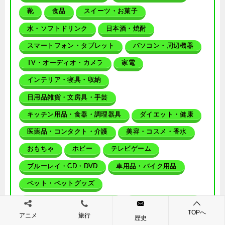
靴
食品
スイーツ・お菓子
水・ソフトドリンク
日本酒・焼酎
スマートフォン・タブレット
パソコン・周辺機器
TV・オーディオ・カメラ
家電
インテリア・寝具・収納
日用品雑貨・文房具・手芸
キッチン用品・食器・調理器具
ダイエット・健康
医薬品・コンタクト・介護
美容・コスメ・香水
おもちゃ
ホビー
テレビゲーム
ブルーレイ・CD・DVD
車用品・バイク用品
ペット・ペットグッズ
キッズ・ベビー・マタニティ
本・雑誌・コミック
TOPへ
アニメ
旅行
カタログギフト・チケット
歴史