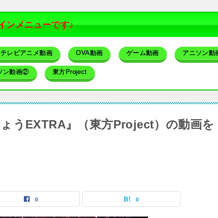
インメニューです♪
テレビアニメ動画
OVA動画
ゲーム動画
アニソン動
ソン動画②
東方Project
EXTRA』（東方Project）の動画を
0
0