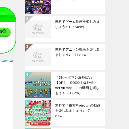
無料でゲーム動画を楽しみま
しょう♪
（13 view）
画①
無料でアニソン動画を楽しみ
ましょう♪
（11 view）
『Bビーダマン爆外伝V』
【OP】（GOGO！爆外伝 ～
Ver.Victory～）の動画を楽し
もう！
（8 view）
無料で『東方Project』の動画
を楽しみましょう♪
（7
view）