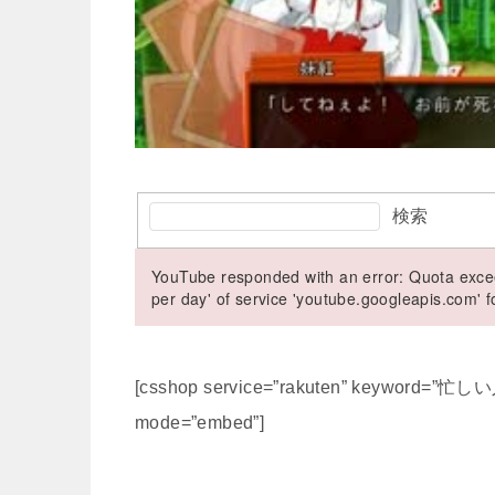
検索
YouTube responded with an error: Quota excee
per day' of service 'youtube.googleapis.com'
[csshop service=”rakuten” keyword=”
mode=”embed”]