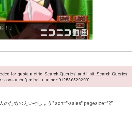
ded for quota metric 'Search Queries' and limit 'Search Queries
 for consumer 'project_number:912536520209'.
忙しい人のためのえいやしょう” sort=”-sales” pagesize=”2″