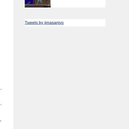
Tweets by jimasanjyo
外