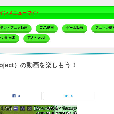
インメニューです♪
テレビアニメ動画
OVA動画
ゲーム動画
アニソン動
ソン動画②
東方Project
ject）の動画を楽しもう！
0
0