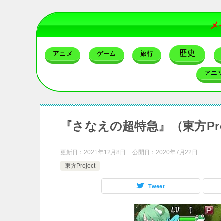
メ
歴史
アニメ
ゲーム
旅行
アニ
『さなえの超特急』（東方Pro
更新日：
2021年12月8日
公開日：
2020年7月22日
東方Project
Tweet