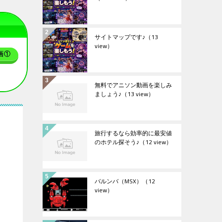
サイトマップです♪
（13
view）
画①
無料でアニソン動画を楽しみ
ましょう♪
（13 view）
旅行するなら効率的に最安値
のホテル探そう♪
（12 view）
バルンバ（MSX）
（12
view）