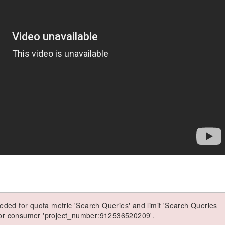
ded for quota metric 'Search Queries' and limit 'Search Queries
 for consumer 'project_number:912536520209'.