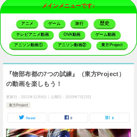
メインメニューです♪
歴史
アニメ
ゲーム
旅行
テレビアニメ動画
OVA動画
ゲーム動画
アニソン動画①
アニソン動画②
東方Project
『物部布都の7つの試練』（東方Project）
の動画を楽しもう！
更新日：
2021年12月8日
公開日：
2020年7月23日
東方Project
Tweet
0
0