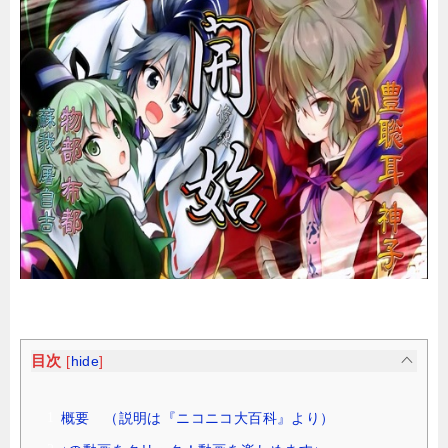
目次
[
hide
]
概要 （説明は『ニコニコ大百科』より）