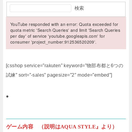
検索
YouTube responded with an error: Quota exceeded for
quota metric 'Search Queries' and limit 'Search Queries
per day' of service 'youtube.googleapis.com' for
consumer 'project_number:912536520209'.
[csshop service=”rakuten” keyword=”物部布都と6つの
試練” sort=”-sales” pagesize=”2″ mode=”embed”]
●
ゲーム内容 （説明はAQUA STYLE』より）