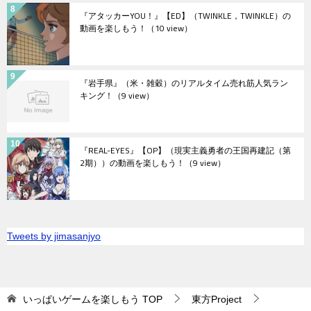
『アタッカーYOU！』【ED】（TWINKLE，TWINKLE）の
動画を楽しもう！
（10 view）
『岩手県』（米・雑穀）のリアルタイム売れ筋人気ラン
キング！
（9 view）
『REAL-EYES』【OP】（現実主義勇者の王国再建記（第
2期））の動画を楽しもう！
（9 view）
Tweets by jimasanjyo
いっぱいゲームを楽しもう
TOP
東方Project