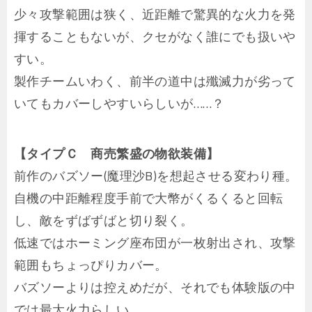
少々攻撃範囲は狭く、近距離で驚異的な火力を発
揮することもないが、クセがなく誰にでも扱いや
すい。
製作チームいわく、前半の道中は殲滅力が劣って
いてもカバーしやすいらしいが……？
【タイプＣ 商売繁盛の物欲装備】
前作のバズソー(魔理沙B)を想起させる変わり種。
自機の中距離程度手前で大幣がくるくると回転
し、敵をずばずばと切り裂く。
低速ではホーミング座布団が一枚射出され、攻撃
範囲もちょっぴりカバー。
バズソーよりは控えめだが、それでも体験版の中
では最大火力らしい。