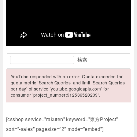
検索
YouTube responded with an error: Quota exceeded for
quota metric 'Search Queries' and limit 'Search Queries
per day' of service 'youtube.googleapis.com' for
consumer 'project_number:912536520209'.
[csshop service=”rakuten” keyword=”東方Project”
sort=”-sales” pagesize=”2″ mode=”embed”]