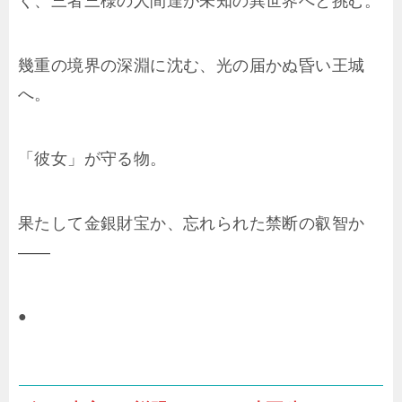
く、三者三様の人間達が未知の異世界へと挑む。
幾重の境界の深淵に沈む、光の届かぬ昏い王城
へ。
「彼女」が守る物。
果たして金銀財宝か、忘れられた禁断の叡智か
――
●