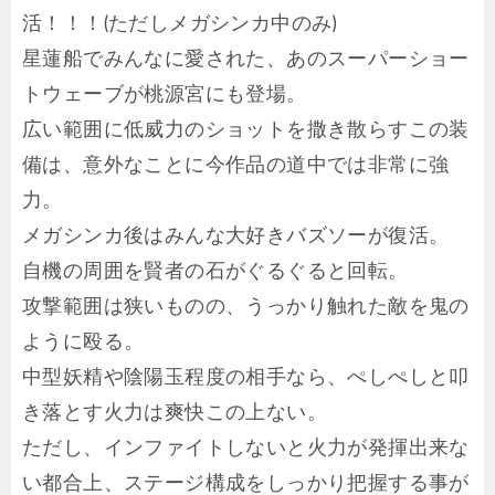
活！！！(ただしメガシンカ中のみ)
星蓮船でみんなに愛された、あのスーパーショー
トウェーブが桃源宮にも登場。
広い範囲に低威力のショットを撒き散らすこの装
備は、意外なことに今作品の道中では非常に強
力。
メガシンカ後はみんな大好きバズソーが復活。
自機の周囲を賢者の石がぐるぐると回転。
攻撃範囲は狭いものの、うっかり触れた敵を鬼の
ように殴る。
中型妖精や陰陽玉程度の相手なら、ぺしぺしと叩
き落とす火力は爽快この上ない。
ただし、インファイトしないと火力が発揮出来な
い都合上、ステージ構成をしっかり把握する事が