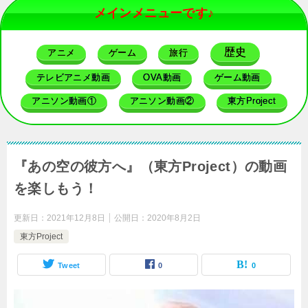
メインメニューです♪
歴史
アニメ
ゲーム
旅行
テレビアニメ動画
OVA動画
ゲーム動画
アニソン動画①
アニソン動画②
東方Project
『あの空の彼方へ』（東方Project）の動画
を楽しもう！
更新日：
2021年12月8日
公開日：
2020年8月2日
東方Project
Tweet
0
0