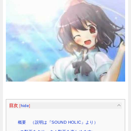
目次
[
hide
]
概要 （説明は『SOUND HOLIC』より）