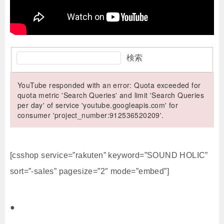
検索
YouTube responded with an error: Quota exceeded for
quota metric 'Search Queries' and limit 'Search Queries
per day' of service 'youtube.googleapis.com' for
consumer 'project_number:912536520209'.
[csshop service=”rakuten” keyword=”SOUND HOLIC”
sort=”-sales” pagesize=”2″ mode=”embed”]
●