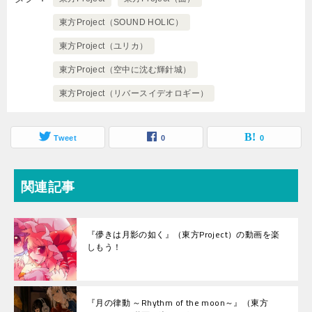
東方Project（SOUND HOLIC）
東方Project（ユリカ）
東方Project（空中に沈む輝針城）
東方Project（リバースイデオロギー）
Tweet
0
0
関連記事
『儚きは月影の如く』（東方Project）の動画を楽
しもう！
『月の律動 ～Rhythm of the moon～』（東方