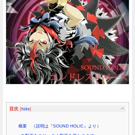
目次
[
hide
]
概要 （説明は『SOUND HOLIC』より）