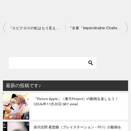
投
『エピクロスの虹はもう見えない』（東方Project）の動画を楽しもう！
『永夜「Imperishable Challengers」』（東方Project）の動画を楽しもう！
稿
ナ
ビ
ゲ
ー
シ
最新の投稿です♪
ョ
『Poison Apple』（東方Project）の動画を楽しもう！
ン
2024年11月20日 687 view
赤川次郎 夜想曲（プレイステーション・PS1）の動画を