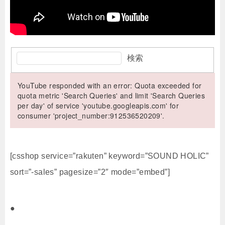
検索
YouTube responded with an error: Quota exceeded for
quota metric 'Search Queries' and limit 'Search Queries
per day' of service 'youtube.googleapis.com' for
consumer 'project_number:912536520209'.
[csshop service=”rakuten” keyword=”SOUND HOLIC”
sort=”-sales” pagesize=”2″ mode=”embed”]
●