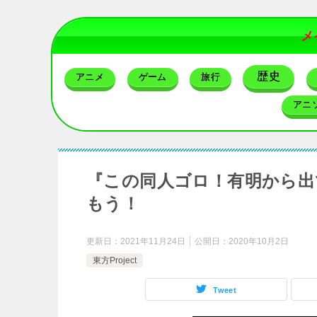
メ
歴史
アニメ
ゲーム
旅行
アニ
『この同人ゴロ！有明から出て
もう！
更新日：
2021年11月24日
公開日：
2020年10月2日
東方Project
Tweet