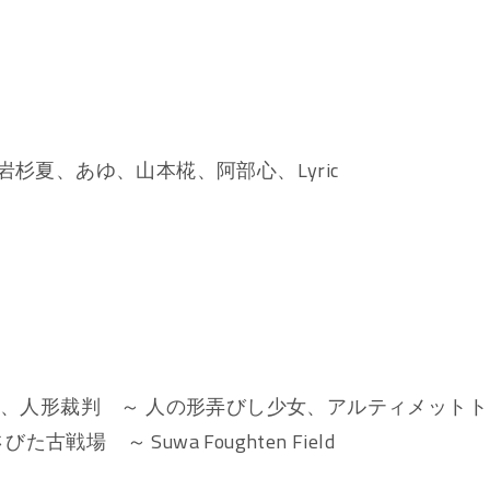
杉夏、あゆ、山本椛、阿部心、Lyric
室、人形裁判 ～ 人の形弄びし少女、アルティメットト
 ～ Suwa Foughten Field