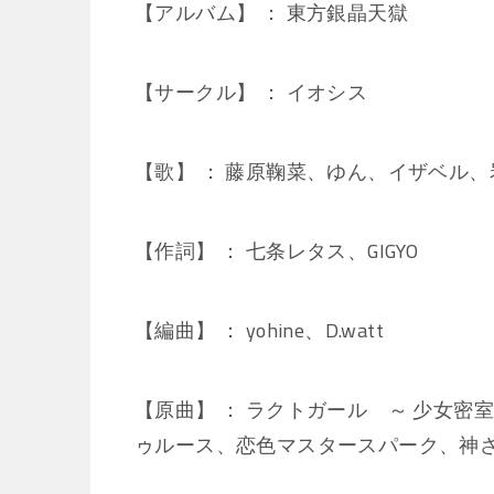
【アルバム】 ： 東方銀晶天獄
【サークル】 ： イオシス
【歌】 ： 藤原鞠菜、ゆん、イザベル、岩
【作詞】 ： 七条レタス、GIGYO
【編曲】 ： yohine、D.watt
【原曲】 ： ラクトガール ～ 少女密
ゥルース、恋色マスタースパーク、神さびた古戦場