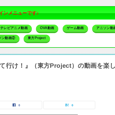
インメニューです♪
テレビアニメ動画
OVA動画
ゲーム動画
アニソン動
ソン動画②
東方Project
行け！』（東方Project）の動画を楽
0
0