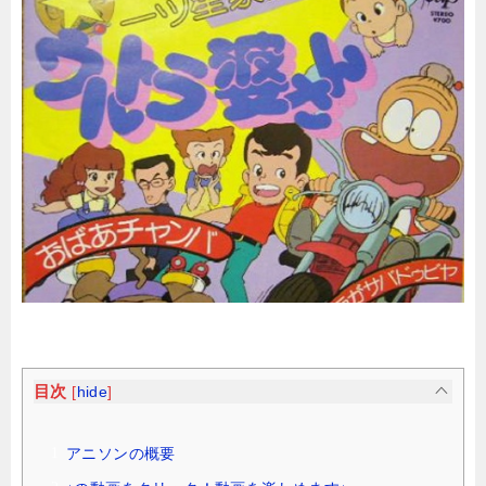
目次
[
hide
]
アニソンの概要