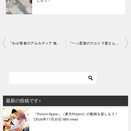
しもう！
投
『わが青春のアルカディア 無限軌道SSX』【ED】（ハーロックのバラード）の動画を楽しもう！
『一ッ星家のウルトラ婆さん』【ED】（ウルトラ サ バドゥビャ）の動画を楽しもう！
稿
ナ
ビ
ゲ
ー
シ
最新の投稿です♪
ョ
『Poison Apple』（東方Project）の動画を楽しもう！
ン
2024年11月20日 686 view