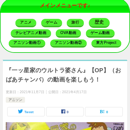
メインメニューです♪
歴史
アニメ
ゲーム
旅行
テレビアニメ動画
OVA動画
ゲーム動画
アニソン動画①
アニソン動画②
東方Project
『一ッ星家のウルトラ婆さん』【OP】（お
ばあチャンバ）の動画を楽しもう！
更新日：
2021年11月7日
公開日：
2021年4月17日
アニソン
Tweet
0
0